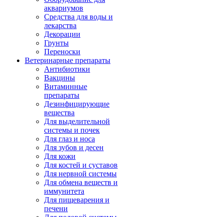
аквариумов
Средства для воды и
лекарства
Декорации
Грунты
Переноски
Ветеринарные препараты
Антибиотики
Вакцины
Витаминные
препараты
Дезинфицирующие
вещества
Для выделительной
системы и почек
Для глаз и носа
Для зубов и десен
Для кожи
Для костей и суставов
Для нервной системы
Для обмена веществ и
иммунитета
Для пищеварения и
печени