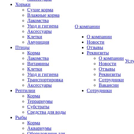
Хорьки
Сухие корма
Влажные корма
Лакомства
Уход и гигиена
О компании
Аксессуары
Клетки
О компании
Амуниция
Новости
Птицы
Отзывы
Корма
Реквизиты
Лакомства
О компании
Усл
Витамины
Новости
Клетки
Отзывы
Уход и гигиена
Реквизиты
Транспортировка
Сотрудники
Аксессуары
Вакансии
Рептилии
Сотрудники
Корма
Террариумы
Субстраты
Средства для воды
Рыбы
Корма
Аквариумы
Оборудование для