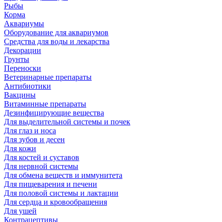
Рыбы
Корма
Аквариумы
Оборудование для аквариумов
Средства для воды и лекарства
Декорации
Грунты
Переноски
Ветеринарные препараты
Антибиотики
Вакцины
Витаминные препараты
Дезинфицирующие вещества
Для выделительной системы и почек
Для глаз и носа
Для зубов и десен
Для кожи
Для костей и суставов
Для нервной системы
Для обмена веществ и иммунитета
Для пищеварения и печени
Для половой системы и лактации
Для сердца и кровообращения
Для ушей
Контрацептивы