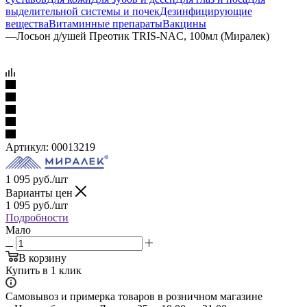
выделительной системы и почек
Дезинфицирующие
вещества
Витаминные препараты
Вакцины
—
Лосьон д/ушей Преотик TRIS-NAC, 100мл (Миралек)
Артикул:
00013219
1 095
руб.
/шт
Варианты цен
1 095
руб.
/шт
Подробности
Мало
В корзину
Купить в 1 клик
Самовывоз и примерка товаров в розничном магазине