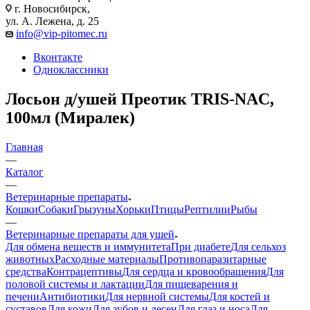
г. Новосибирск,
ул. А. Лежена, д. 25
info@vip-pitomec.ru
Вконтакте
Одноклассники
Лосьон д/ушей Преотик TRIS-NAC,
100мл (Миралек)
Главная
—
Каталог
—
Ветеринарные препараты
Кошки
Собаки
Грызуны
Хорьки
Птицы
Рептилии
Рыбы
—
Ветеринарные препараты для ушей
Для обмена веществ и иммунитета
При диабете
Для сельхоз
животных
Расходные материалы
Противопаразитарные
средства
Контрацептивы
Для сердца и кровообращения
Для
половой системы и лактации
Для пищеварения и
печени
Антибиотики
Для нервной системы
Для костей и
суставов
Для кожи
Для зубов и десен
Для глаз и носа
Для