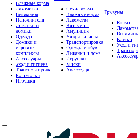
Влажные корма
Лакомства
Сухие корма
Грызуны
Витамины
Влажные корма
Наполнители
Лакомства
Корма
Лежанки и
Витамины
Лакомств
домики
Амуниция
Витамин
Одежда
Уход и гигиена
Клетки
Домики и
Транспортировка
Уход и ги
игровые
Одежда и обувь
Транспор
комплексы
Лежанки и дома
Аксессуа
Аксессуары
Игрушки
Уход и гигиена
Миски
Транспортировка
Аксессуары
Когтеточки
Игрушки