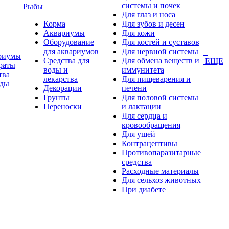
системы и почек
Рыбы
Для глаз и носа
Корма
Для зубов и десен
Аквариумы
Для кожи
Оборудование
Для костей и суставов
для аквариумов
Для нервной системы
+
риумы
Средства для
Для обмена веществ и
ЕЩЕ
раты
воды и
иммунитета
тва
лекарства
Для пищеварения и
оды
Декорации
печени
Грунты
Для половой системы
Переноски
и лактации
Для сердца и
кровообращения
Для ушей
Контрацептивы
Противопаразитарные
средства
Расходные материалы
Для сельхоз животных
При диабете