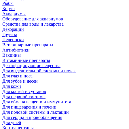
Рыбы
Корма
Аквариумы
Оборудование для аквариумов
Средства для воды и лекарства
Декорации
Грунты
Переноски
Ветеринарные препараты
Антибиотики
Вакцины
Витаминные препараты
Дезинфицирующие вещества
Для выделительной системы и почек
Для глаз и носа
Для зубов и десен
Для кожи
Для костей и суставов
Для нервной системы
Для обмена веществ и иммунитета
Для пищеварения и печени
Для половой системы и лактации
Для сердца и кровообращения
Для ушей
Контрацептивы