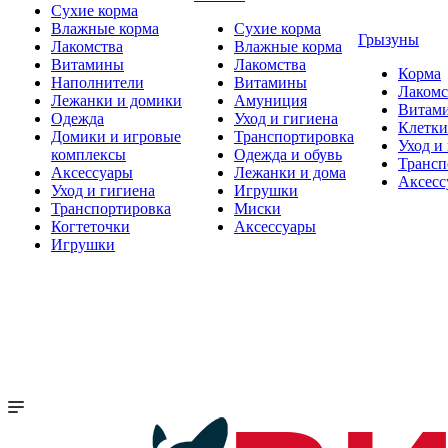
Сухие корма
Влажные корма
Сухие корма
Грызуны
Лакомства
Влажные корма
Витамины
Лакомства
Корма
Наполнители
Витамины
Лакомс
Лежанки и домики
Амуниция
Витам
Одежда
Уход и гигиена
Клетки
Домики и игровые
Транспортировка
Уход и
комплексы
Одежда и обувь
Трансп
Аксессуары
Лежанки и дома
Аксесс
Уход и гигиена
Игрушки
Транспортировка
Миски
Когтеточки
Аксессуары
Игрушки