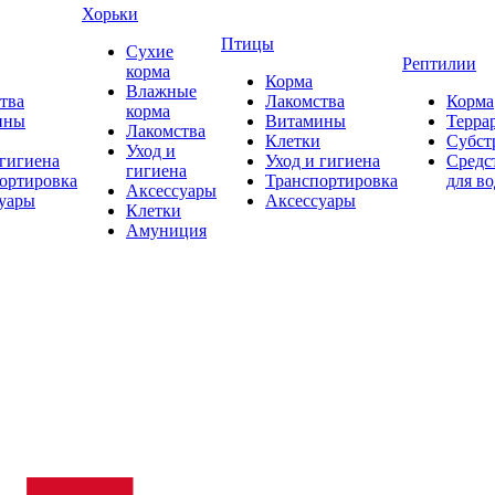
Хорьки
Птицы
Сухие
Рептилии
корма
Корма
Влажные
тва
Лакомства
Корма
корма
ины
Витамины
Терра
Лакомства
Клетки
Субст
Уход и
 гигиена
Уход и гигиена
Средс
гигиена
ортировка
Транспортировка
для в
Аксессуары
уары
Аксессуары
Клетки
Амуниция