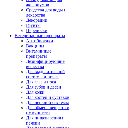
аквариумов
Средства для воды и
лекарства
Декорации
Грунты
Переноски
Ветеринарные препараты
Антибиотики
Вакцины
Витаминные
препараты
Дезинфицирующие
вещества
Для выделительной
системы и почек
Для глаз и носа
Для зубов и десен
Для кожи
Для костей и суставов
Для нервной системы
Для обмена веществ и
иммунитета
Для пищеварения и
печени