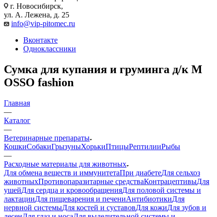
г. Новосибирск,
ул. А. Лежена, д. 25
info@vip-pitomec.ru
Вконтакте
Одноклассники
Сумка для купания и груминга д/к M
OSSO fashion
Главная
—
Каталог
—
Ветеринарные препараты
Кошки
Собаки
Грызуны
Хорьки
Птицы
Рептилии
Рыбы
—
Расходные материалы для животных
Для обмена веществ и иммунитета
При диабете
Для сельхоз
животных
Противопаразитарные средства
Контрацептивы
Для
ушей
Для сердца и кровообращения
Для половой системы и
лактации
Для пищеварения и печени
Антибиотики
Для
нервной системы
Для костей и суставов
Для кожи
Для зубов и
десен
Для глаз и носа
Для выделительной системы и