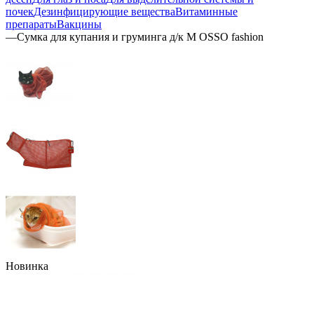
почек
Дезинфицирующие вещества
Витаминные
препараты
Вакцины
—
Сумка для купания и груминга д/к M OSSO fashion
Новинка