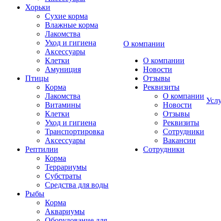
Хорьки
Сухие корма
Влажные корма
Лакомства
Уход и гигиена
О компании
Аксессуары
Клетки
О компании
Амуниция
Новости
Птицы
Отзывы
Корма
Реквизиты
Лакомства
О компании
Усл
Витамины
Новости
Клетки
Отзывы
Уход и гигиена
Реквизиты
Транспортировка
Сотрудники
Аксессуары
Вакансии
Рептилии
Сотрудники
Корма
Террариумы
Субстраты
Средства для воды
Рыбы
Корма
Аквариумы
Оборудование для