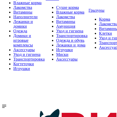
Влажные корма
Лакомства
Сухие корма
Грызуны
Витамины
Влажные корма
Наполнители
Лакомства
Корма
Лежанки и
Витамины
Лакомств
домики
Амуниция
Витамин
Одежда
Уход и гигиена
Клетки
Домики и
Транспортировка
Уход и ги
игровые
Одежда и обувь
Транспор
комплексы
Лежанки и дома
Аксессуа
Аксессуары
Игрушки
Уход и гигиена
Миски
Транспортировка
Аксессуары
Когтеточки
Игрушки