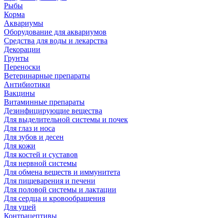
Рыбы
Корма
Аквариумы
Оборудование для аквариумов
Средства для воды и лекарства
Декорации
Грунты
Переноски
Ветеринарные препараты
Антибиотики
Вакцины
Витаминные препараты
Дезинфицирующие вещества
Для выделительной системы и почек
Для глаз и носа
Для зубов и десен
Для кожи
Для костей и суставов
Для нервной системы
Для обмена веществ и иммунитета
Для пищеварения и печени
Для половой системы и лактации
Для сердца и кровообращения
Для ушей
Контрацептивы