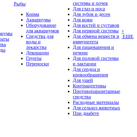
системы и почек
Рыбы
Для глаз и носа
Корма
Для зубов и десен
Аквариумы
Для кожи
Оборудование
Для костей и суставов
для аквариумов
Для нервной системы
+
риумы
Средства для
Для обмена веществ и
ЕЩЕ
раты
воды и
иммунитета
тва
лекарства
Для пищеварения и
оды
Декорации
печени
Грунты
Для половой системы
Переноски
и лактации
Для сердца и
кровообращения
Для ушей
Контрацептивы
Противопаразитарные
средства
Расходные материалы
Для сельхоз животных
При диабете