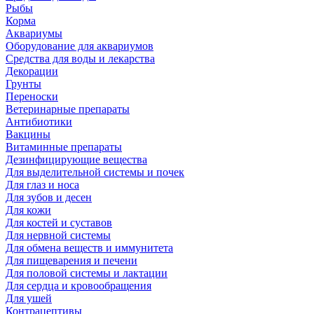
Рыбы
Корма
Аквариумы
Оборудование для аквариумов
Средства для воды и лекарства
Декорации
Грунты
Переноски
Ветеринарные препараты
Антибиотики
Вакцины
Витаминные препараты
Дезинфицирующие вещества
Для выделительной системы и почек
Для глаз и носа
Для зубов и десен
Для кожи
Для костей и суставов
Для нервной системы
Для обмена веществ и иммунитета
Для пищеварения и печени
Для половой системы и лактации
Для сердца и кровообращения
Для ушей
Контрацептивы