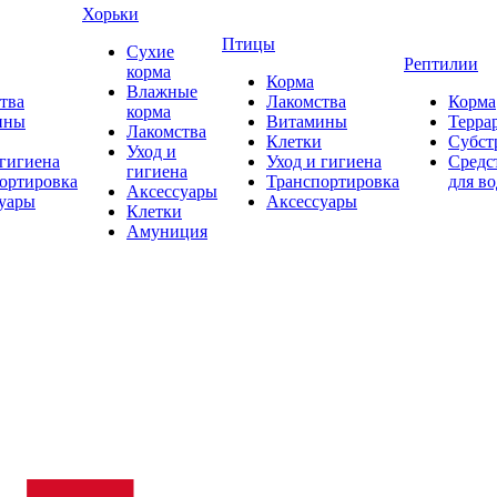
Хорьки
Птицы
Сухие
Рептилии
корма
Корма
Влажные
тва
Лакомства
Корма
корма
ины
Витамины
Терра
Лакомства
Клетки
Субст
Уход и
 гигиена
Уход и гигиена
Средс
гигиена
ортировка
Транспортировка
для в
Аксессуары
уары
Аксессуары
Клетки
Амуниция