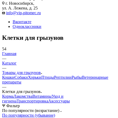
г. Новосибирск,
ул. А. Лежена, д. 25
info@vip-pitomec.ru
Вконтакте
Одноклассники
Клетки для грызунов
54
Главная
—
Каталог
—
Товары для грызунов
Кошки
Собаки
Хорьки
Птицы
Рептилии
Рыбы
Ветеринарные
препараты
—
Клетки для грызунов
Корма
Лакомства
Витамины
Уход и
гигиена
Транспортировка
Аксессуары
Фильтр
По популярности (возрастание)
По популярности (убывание)