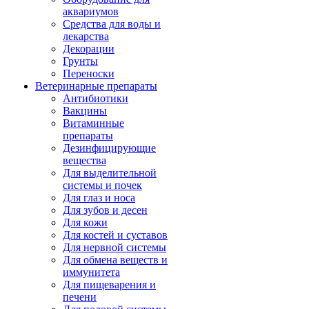
аквариумов
Средства для воды и
лекарства
Декорации
Грунты
Переноски
Ветеринарные препараты
Антибиотики
Вакцины
Витаминные
препараты
Дезинфицирующие
вещества
Для выделительной
системы и почек
Для глаз и носа
Для зубов и десен
Для кожи
Для костей и суставов
Для нервной системы
Для обмена веществ и
иммунитета
Для пищеварения и
печени