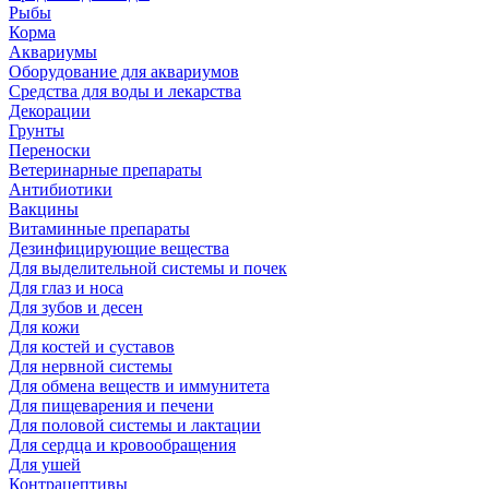
Рыбы
Корма
Аквариумы
Оборудование для аквариумов
Средства для воды и лекарства
Декорации
Грунты
Переноски
Ветеринарные препараты
Антибиотики
Вакцины
Витаминные препараты
Дезинфицирующие вещества
Для выделительной системы и почек
Для глаз и носа
Для зубов и десен
Для кожи
Для костей и суставов
Для нервной системы
Для обмена веществ и иммунитета
Для пищеварения и печени
Для половой системы и лактации
Для сердца и кровообращения
Для ушей
Контрацептивы