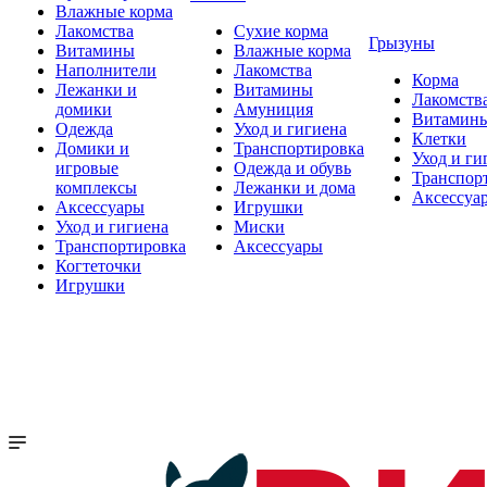
Влажные корма
Лакомства
Сухие корма
Грызуны
Витамины
Влажные корма
Наполнители
Лакомства
Корма
Лежанки и
Витамины
Лакомств
домики
Амуниция
Витамин
Одежда
Уход и гигиена
Клетки
Домики и
Транспортировка
Уход и ги
игровые
Одежда и обувь
Транспор
комплексы
Лежанки и дома
Аксессуа
Аксессуары
Игрушки
Уход и гигиена
Миски
Транспортировка
Аксессуары
Когтеточки
Игрушки