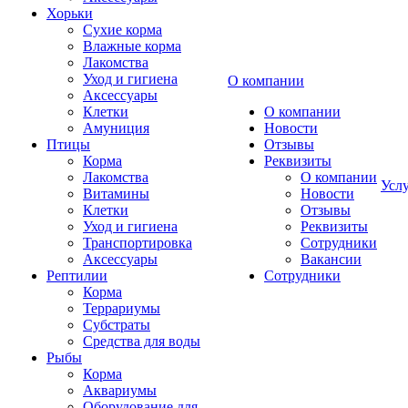
Хорьки
Сухие корма
Влажные корма
Лакомства
Уход и гигиена
О компании
Аксессуары
Клетки
О компании
Амуниция
Новости
Птицы
Отзывы
Корма
Реквизиты
Лакомства
О компании
Усл
Витамины
Новости
Клетки
Отзывы
Уход и гигиена
Реквизиты
Транспортировка
Сотрудники
Аксессуары
Вакансии
Рептилии
Сотрудники
Корма
Террариумы
Субстраты
Средства для воды
Рыбы
Корма
Аквариумы
Оборудование для