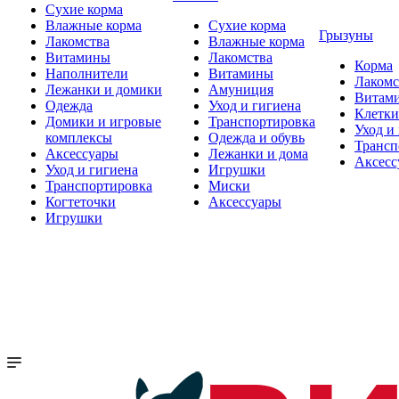
Сухие корма
Влажные корма
Сухие корма
Грызуны
Лакомства
Влажные корма
Витамины
Лакомства
Корма
Наполнители
Витамины
Лакомс
Лежанки и домики
Амуниция
Витам
Одежда
Уход и гигиена
Клетки
Домики и игровые
Транспортировка
Уход и
комплексы
Одежда и обувь
Трансп
Аксессуары
Лежанки и дома
Аксесс
Уход и гигиена
Игрушки
Транспортировка
Миски
Когтеточки
Аксессуары
Игрушки