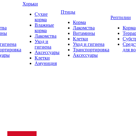
Хорьки
Птицы
Сухие
Рептилии
корма
Корма
Влажные
тва
Лакомства
Корма
корма
ины
Витамины
Терра
Лакомства
Клетки
Субст
Уход и
 гигиена
Уход и гигиена
Средс
гигиена
ортировка
Транспортировка
для в
Аксессуары
уары
Аксессуары
Клетки
Амуниция