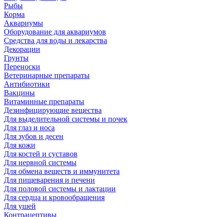
Рыбы
Корма
Аквариумы
Оборудование для аквариумов
Средства для воды и лекарства
Декорации
Грунты
Переноски
Ветеринарные препараты
Антибиотики
Вакцины
Витаминные препараты
Дезинфицирующие вещества
Для выделительной системы и почек
Для глаз и носа
Для зубов и десен
Для кожи
Для костей и суставов
Для нервной системы
Для обмена веществ и иммунитета
Для пищеварения и печени
Для половой системы и лактации
Для сердца и кровообращения
Для ушей
Контрацептивы