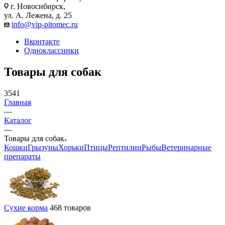
г. Новосибирск,
ул. А. Лежена, д. 25
info@vip-pitomec.ru
Вконтакте
Одноклассники
Товары для собак
3541
Главная
—
Каталог
—
Товары для собак
Кошки
Грызуны
Хорьки
Птицы
Рептилии
Рыбы
Ветеринарные
препараты
Сухие корма
468 товаров