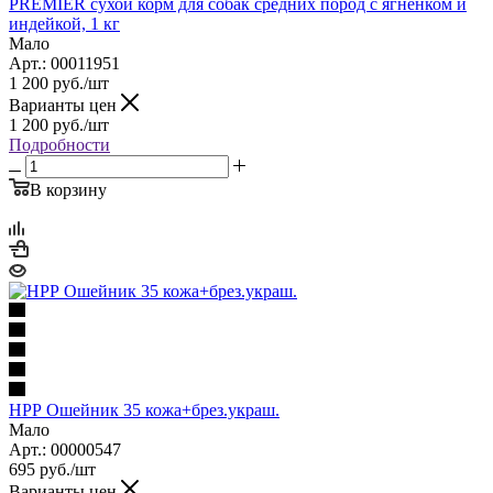
PREMIER сухой корм для собак средних пород с ягнёнком и
индейкой, 1 кг
Мало
Арт.: 00011951
1 200
руб.
/шт
Варианты цен
1 200
руб.
/шт
Подробности
В корзину
НРР Ошейник 35 кожа+брез.украш.
Мало
Арт.: 00000547
695
руб.
/шт
Варианты цен