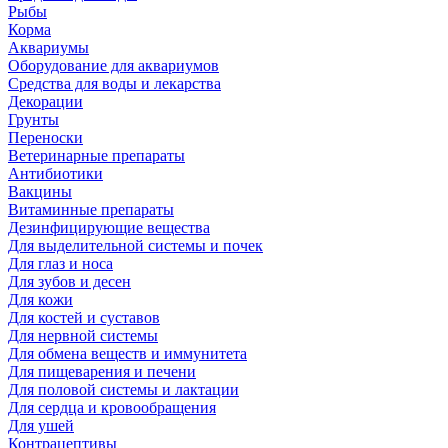
Рыбы
Корма
Аквариумы
Оборудование для аквариумов
Средства для воды и лекарства
Декорации
Грунты
Переноски
Ветеринарные препараты
Антибиотики
Вакцины
Витаминные препараты
Дезинфицирующие вещества
Для выделительной системы и почек
Для глаз и носа
Для зубов и десен
Для кожи
Для костей и суставов
Для нервной системы
Для обмена веществ и иммунитета
Для пищеварения и печени
Для половой системы и лактации
Для сердца и кровообращения
Для ушей
Контрацептивы