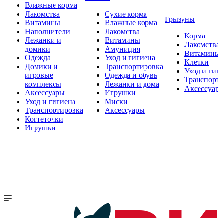
Влажные корма
Лакомства
Сухие корма
Грызуны
Витамины
Влажные корма
Наполнители
Лакомства
Корма
Лежанки и
Витамины
Лакомств
домики
Амуниция
Витамин
Одежда
Уход и гигиена
Клетки
Домики и
Транспортировка
Уход и ги
игровые
Одежда и обувь
Транспор
комплексы
Лежанки и дома
Аксессуа
Аксессуары
Игрушки
Уход и гигиена
Миски
Транспортировка
Аксессуары
Когтеточки
Игрушки