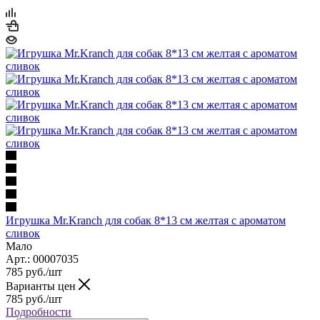
Игрушка Mr.Kranch для собак 8*13 см желтая с ароматом
сливок
Мало
Арт.: 00007035
785
руб.
/шт
Варианты цен
785
руб.
/шт
Подробности