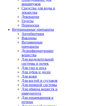
аквариумов
Средства для воды и
лекарства
Декорации
Грунты
Переноски
Ветеринарные препараты
Антибиотики
Вакцины
Витаминные
препараты
Дезинфицирующие
вещества
Для выделительной
системы и почек
Для глаз и носа
Для зубов и десен
Для кожи
Для костей и суставов
Для нервной системы
Для обмена веществ и
иммунитета
Для пищеварения и
печени