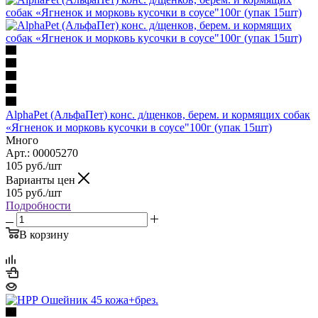
AlphaPet (АльфаПет) конс. д/щенков, берем. и кормящих собак
«Ягненок и морковь кусочки в соусе"100г (упак 15шт)
Много
Арт.: 00005270
105
руб.
/шт
Варианты цен
105
руб.
/шт
Подробности
В корзину