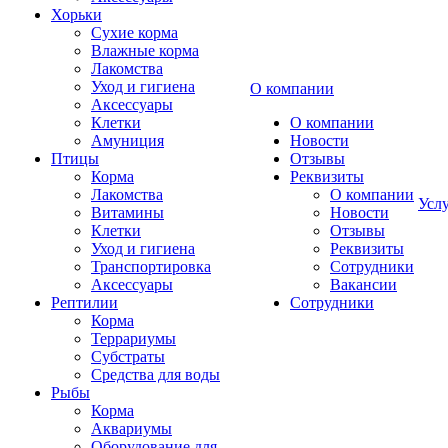
Хорьки
Сухие корма
Влажные корма
Лакомства
Уход и гигиена
О компании
Аксессуары
Клетки
О компании
Амуниция
Новости
Птицы
Отзывы
Корма
Реквизиты
Лакомства
О компании
Усл
Витамины
Новости
Клетки
Отзывы
Уход и гигиена
Реквизиты
Транспортировка
Сотрудники
Аксессуары
Вакансии
Рептилии
Сотрудники
Корма
Террариумы
Субстраты
Средства для воды
Рыбы
Корма
Аквариумы
Оборудование для