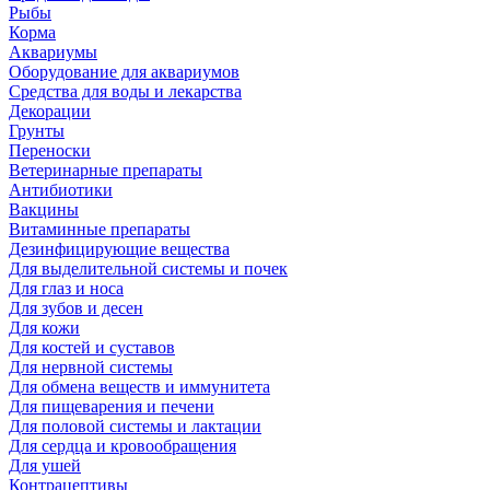
Рыбы
Корма
Аквариумы
Оборудование для аквариумов
Средства для воды и лекарства
Декорации
Грунты
Переноски
Ветеринарные препараты
Антибиотики
Вакцины
Витаминные препараты
Дезинфицирующие вещества
Для выделительной системы и почек
Для глаз и носа
Для зубов и десен
Для кожи
Для костей и суставов
Для нервной системы
Для обмена веществ и иммунитета
Для пищеварения и печени
Для половой системы и лактации
Для сердца и кровообращения
Для ушей
Контрацептивы