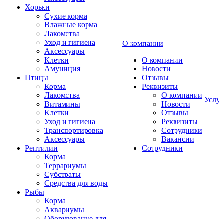
Хорьки
Сухие корма
Влажные корма
Лакомства
Уход и гигиена
О компании
Аксессуары
Клетки
О компании
Амуниция
Новости
Птицы
Отзывы
Корма
Реквизиты
Лакомства
О компании
Усл
Витамины
Новости
Клетки
Отзывы
Уход и гигиена
Реквизиты
Транспортировка
Сотрудники
Аксессуары
Вакансии
Рептилии
Сотрудники
Корма
Террариумы
Субстраты
Средства для воды
Рыбы
Корма
Аквариумы
Оборудование для