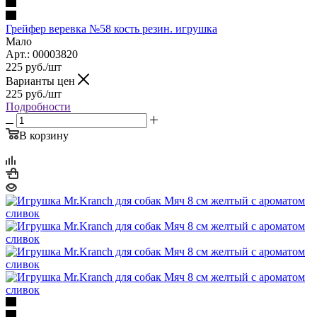
Грейфер веревка №58 кость резин. игрушка
Мало
Арт.: 00003820
225
руб.
/шт
Варианты цен
225
руб.
/шт
Подробности
В корзину