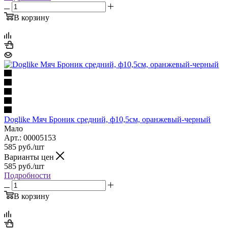
В корзину
Doglike Мяч Броник средний, ф10,5см, оранжевый-черный
Мало
Арт.: 00005153
585
руб.
/шт
Варианты цен
585
руб.
/шт
Подробности
В корзину