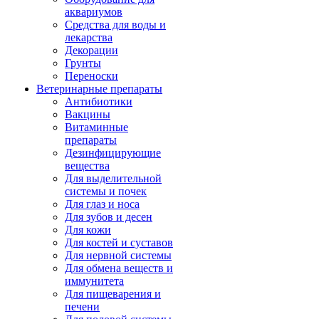
аквариумов
Средства для воды и
лекарства
Декорации
Грунты
Переноски
Ветеринарные препараты
Антибиотики
Вакцины
Витаминные
препараты
Дезинфицирующие
вещества
Для выделительной
системы и почек
Для глаз и носа
Для зубов и десен
Для кожи
Для костей и суставов
Для нервной системы
Для обмена веществ и
иммунитета
Для пищеварения и
печени