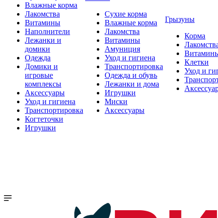
Влажные корма
Лакомства
Сухие корма
Грызуны
Витамины
Влажные корма
Наполнители
Лакомства
Корма
Лежанки и
Витамины
Лакомств
домики
Амуниция
Витамин
Одежда
Уход и гигиена
Клетки
Домики и
Транспортировка
Уход и ги
игровые
Одежда и обувь
Транспор
комплексы
Лежанки и дома
Аксессуа
Аксессуары
Игрушки
Уход и гигиена
Миски
Транспортировка
Аксессуары
Когтеточки
Игрушки