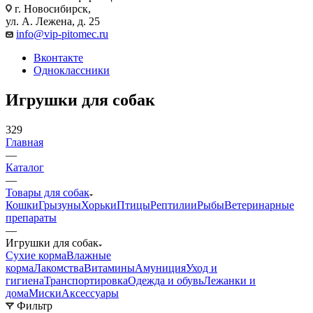
г. Новосибирск,
ул. А. Лежена, д. 25
info@vip-pitomec.ru
Вконтакте
Одноклассники
Игрушки для собак
329
Главная
—
Каталог
—
Товары для собак
Кошки
Грызуны
Хорьки
Птицы
Рептилии
Рыбы
Ветеринарные
препараты
—
Игрушки для собак
Сухие корма
Влажные
корма
Лакомства
Витамины
Амуниция
Уход и
гигиена
Транспортировка
Одежда и обувь
Лежанки и
дома
Миски
Аксессуары
Фильтр