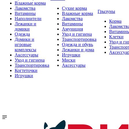
Влажные корма
Лакомства
Сухие корма
Грызуны
Витамины
Влажные корма
Наполнители
Лакомства
Корма
Лежанки и
Витамины
Лакомств
домики
Амуниция
Витамин
Одежда
Уход и гигиена
Клетки
Домики и
Транспортировка
Уход и ги
игровые
Одежда и обувь
Транспор
комплексы
Лежанки и дома
Аксессуа
Аксессуары
Игрушки
Уход и гигиена
Миски
Транспортировка
Аксессуары
Когтеточки
Игрушки