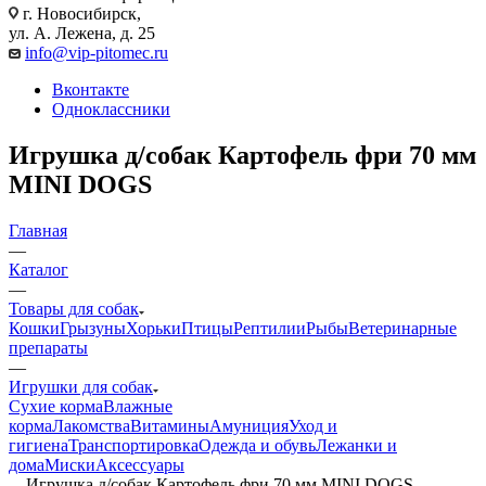
г. Новосибирск,
ул. А. Лежена, д. 25
info@vip-pitomec.ru
Вконтакте
Одноклассники
Игрушка д/собак Картофель фри 70 мм
MINI DOGS
Главная
—
Каталог
—
Товары для собак
Кошки
Грызуны
Хорьки
Птицы
Рептилии
Рыбы
Ветеринарные
препараты
—
Игрушки для собак
Сухие корма
Влажные
корма
Лакомства
Витамины
Амуниция
Уход и
гигиена
Транспортировка
Одежда и обувь
Лежанки и
дома
Миски
Аксессуары
—
Игрушка д/собак Картофель фри 70 мм MINI DOGS