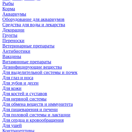
Рыбы
Корма
Аквариумы
Оборудование для аквариумов
Средства для воды и лекарства
Декорации
Грунты
Переноски
Ветеринарные препараты
Антибиотики
Вакцины
Витаминные препараты
Дезинфицирующие вещества
Для выделительной системы и почек
Для глаз и носа
Для зубов и десен
Для кожи
Для костей и суставов
Для нервной системы
Для обмена веществ и иммунитета
Для пищеварения и печени
Для половой системы и лактации
Для сердца и кровообращения
Для ушей
Контрацептивы