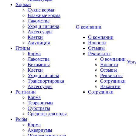
Хорьки
Сухие корма
Влажные корма
Лакомства
Уход и гигиена
О компании
Аксессуары
Клетки
О компании
Амуниция
Новости
Птицы
Отзывы
Корма
Реквизиты
Лакомства
О компании
Усл
Витамины
Новости
Клетки
Отзывы
Уход и гигиена
Реквизиты
Транспортировка
Сотрудники
Аксессуары
Вакансии
Рептилии
Сотрудники
Корма
Террариумы
Субстраты
Средства для воды
Рыбы
Корма
Аквариумы
Оборудование для