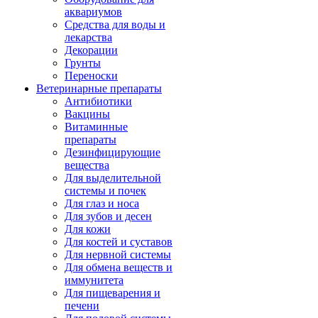
аквариумов
Средства для воды и
лекарства
Декорации
Грунты
Переноски
Ветеринарные препараты
Антибиотики
Вакцины
Витаминные
препараты
Дезинфицирующие
вещества
Для выделительной
системы и почек
Для глаз и носа
Для зубов и десен
Для кожи
Для костей и суставов
Для нервной системы
Для обмена веществ и
иммунитета
Для пищеварения и
печени