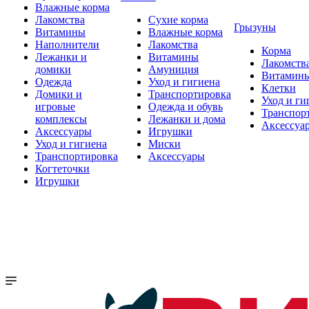
Влажные корма
Лакомства
Сухие корма
Грызуны
Витамины
Влажные корма
Наполнители
Лакомства
Корма
Лежанки и
Витамины
Лакомств
домики
Амуниция
Витамин
Одежда
Уход и гигиена
Клетки
Домики и
Транспортировка
Уход и ги
игровые
Одежда и обувь
Транспор
комплексы
Лежанки и дома
Аксессуа
Аксессуары
Игрушки
Уход и гигиена
Миски
Транспортировка
Аксессуары
Когтеточки
Игрушки