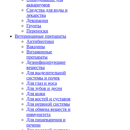
аквариумов
Средства для воды и
лекарства
Декорации
Грунты
Переноски
Ветеринарные препараты
Антибиотики
Вакцины
Витаминные
препараты
Дезинфицирующие
вещества
Для выделительной
системы и почек
Для глаз и носа
Для зубов и десен
Для кожи
Для костей и суставов
Для нервной системы
Для обмена веществ и
иммунитета
Для пищеварения и
печени