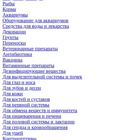
Рыбы
Корма
Аквариумы
Оборудование для аквариумов
Средства для воды и лекарства
Декорации
Грунты
Переноски
Ветеринарные препараты
Антибиотики
Вакцины
Витаминные препараты
Дезинфицирующие вещества
Для выделительной системы и почек
Для глаз и носа
Для зубов и десен
Для кожи
Для костей и суставов
Для нервной системы
Для обмена веществ и иммунитета
Для пищеварения и печени
Для половой системы и лактации
Для сердца и кровообращения
Для ушей
Контрацептивы