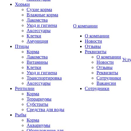
Хорьки
Сухие корма
Влажные корма
Лакомства
Уход и гигиена
О компании
Аксессуары
Клетки
О компании
Амуниция
Новости
Птицы
Отзывы
Корма
Реквизиты
Лакомства
О компании
Усл
Витамины
Новости
Клетки
Отзывы
Уход и гигиена
Реквизиты
Транспортировка
Сотрудники
Аксессуары
Вакансии
Рептилии
Сотрудники
Корма
Террариумы
Субстраты
Средства для воды
Рыбы
Корма
Аквариумы
Оборудование для