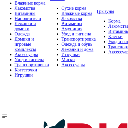
Влажные корма
Лакомства
Сухие корма
Грызуны
Витамины
Влажные корма
Наполнители
Лакомства
Корма
Лежанки и
Витамины
Лакомств
домики
Амуниция
Витамин
Одежда
Уход и гигиена
Клетки
Домики и
Транспортировка
Уход и ги
игровые
Одежда и обувь
Транспор
комплексы
Лежанки и дома
Аксессуа
Аксессуары
Игрушки
Уход и гигиена
Миски
Транспортировка
Аксессуары
Когтеточки
Игрушки