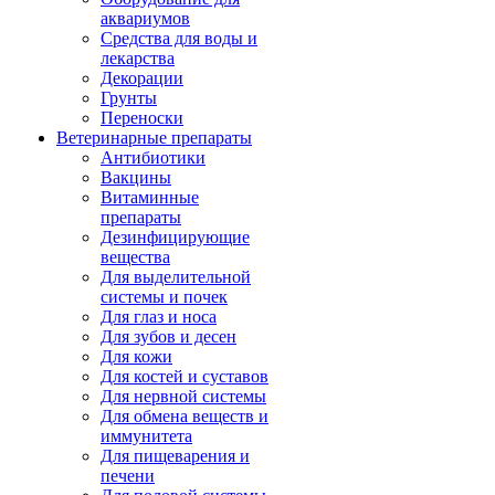
аквариумов
Средства для воды и
лекарства
Декорации
Грунты
Переноски
Ветеринарные препараты
Антибиотики
Вакцины
Витаминные
препараты
Дезинфицирующие
вещества
Для выделительной
системы и почек
Для глаз и носа
Для зубов и десен
Для кожи
Для костей и суставов
Для нервной системы
Для обмена веществ и
иммунитета
Для пищеварения и
печени