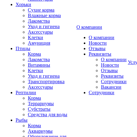
Хорьки
Сухие корма
Влажные корма
Лакомства
Уход и гигиена
О компании
Аксессуары
Клетки
О компании
Амуниция
Новости
Птицы
Отзывы
Корма
Реквизиты
Лакомства
О компании
Усл
Витамины
Новости
Клетки
Отзывы
Уход и гигиена
Реквизиты
Транспортировка
Сотрудники
Аксессуары
Вакансии
Рептилии
Сотрудники
Корма
Террариумы
Субстраты
Средства для воды
Рыбы
Корма
Аквариумы
Оборудование для