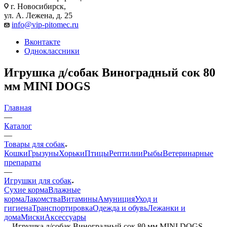
г. Новосибирск,
ул. А. Лежена, д. 25
info@vip-pitomec.ru
Вконтакте
Одноклассники
Игрушка д/собак Виноградный сок 80
мм MINI DOGS
Главная
—
Каталог
—
Товары для собак
Кошки
Грызуны
Хорьки
Птицы
Рептилии
Рыбы
Ветеринарные
препараты
—
Игрушки для собак
Сухие корма
Влажные
корма
Лакомства
Витамины
Амуниция
Уход и
гигиена
Транспортировка
Одежда и обувь
Лежанки и
дома
Миски
Аксессуары
—
Игрушка д/собак Виноградный сок 80 мм MINI DOGS