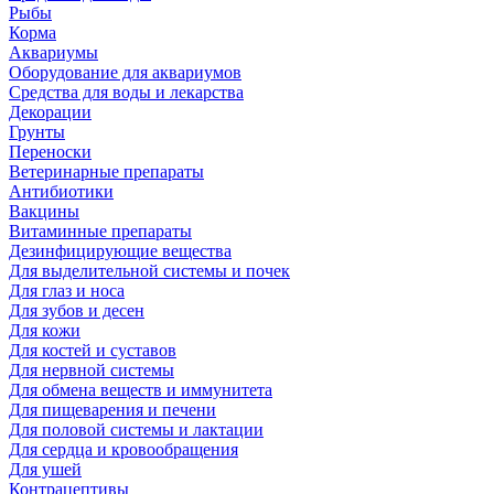
Рыбы
Корма
Аквариумы
Оборудование для аквариумов
Средства для воды и лекарства
Декорации
Грунты
Переноски
Ветеринарные препараты
Антибиотики
Вакцины
Витаминные препараты
Дезинфицирующие вещества
Для выделительной системы и почек
Для глаз и носа
Для зубов и десен
Для кожи
Для костей и суставов
Для нервной системы
Для обмена веществ и иммунитета
Для пищеварения и печени
Для половой системы и лактации
Для сердца и кровообращения
Для ушей
Контрацептивы