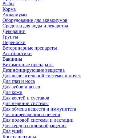
Рыбы
Корма
Аквариумы
Оборудование для аквариумов
Средства для воды и лекарства
Декорации
Грунты
Переноски
Ветеринарные препараты
Антибиотики
Вакцины
Витаминные препараты
Дезинфицирующие вещества
Для выделительной системы и почек
Для глаз и носа
Для зубов и десен
Для кожи
Для костей и суставов
Для нервной системы
Для обмена веществ и иммунитета
Для пищеварения и печени
Для половой системы и лактации
Для сердца и кровообращения
Для ушей
Контрацептивы