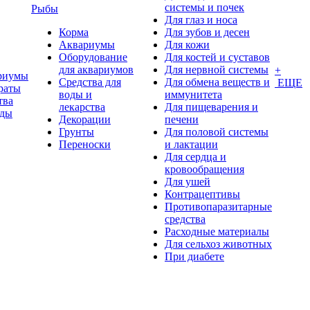
системы и почек
Рыбы
Для глаз и носа
Корма
Для зубов и десен
Аквариумы
Для кожи
Оборудование
Для костей и суставов
для аквариумов
Для нервной системы
+
риумы
Средства для
Для обмена веществ и
ЕЩЕ
раты
воды и
иммунитета
тва
лекарства
Для пищеварения и
оды
Декорации
печени
Грунты
Для половой системы
Переноски
и лактации
Для сердца и
кровообращения
Для ушей
Контрацептивы
Противопаразитарные
средства
Расходные материалы
Для сельхоз животных
При диабете