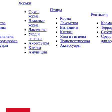
Хорьки
Птицы
Сухие
Рептилии
корма
Корма
Влажные
тва
Лакомства
Корма
корма
ины
Витамины
Терра
Лакомства
Клетки
Субст
Уход и
 гигиена
Уход и гигиена
Средс
гигиена
ортировка
Транспортировка
для в
Аксессуары
уары
Аксессуары
Клетки
Амуниция