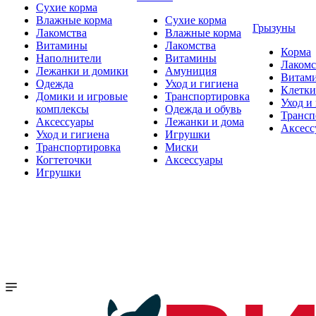
Сухие корма
Влажные корма
Сухие корма
Грызуны
Лакомства
Влажные корма
Витамины
Лакомства
Корма
Наполнители
Витамины
Лакомс
Лежанки и домики
Амуниция
Витам
Одежда
Уход и гигиена
Клетки
Домики и игровые
Транспортировка
Уход и
комплексы
Одежда и обувь
Трансп
Аксессуары
Лежанки и дома
Аксесс
Уход и гигиена
Игрушки
Транспортировка
Миски
Когтеточки
Аксессуары
Игрушки