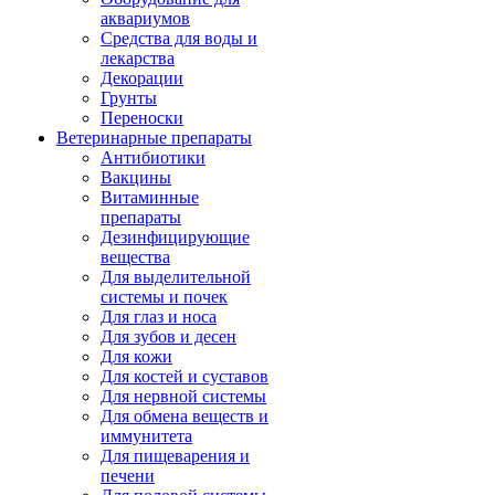
аквариумов
Средства для воды и
лекарства
Декорации
Грунты
Переноски
Ветеринарные препараты
Антибиотики
Вакцины
Витаминные
препараты
Дезинфицирующие
вещества
Для выделительной
системы и почек
Для глаз и носа
Для зубов и десен
Для кожи
Для костей и суставов
Для нервной системы
Для обмена веществ и
иммунитета
Для пищеварения и
печени