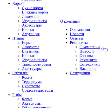
Хорьки
Сухие корма
Влажные корма
Лакомства
Уход и гигиена
О компании
Аксессуары
Клетки
О компании
Амуниция
Новости
Птицы
Отзывы
Корма
Реквизиты
Лакомства
О компании
Усл
Витамины
Новости
Клетки
Отзывы
Уход и гигиена
Реквизиты
Транспортировка
Сотрудники
Аксессуары
Вакансии
Рептилии
Сотрудники
Корма
Террариумы
Субстраты
Средства для воды
Рыбы
Корма
Аквариумы
Оборудование для