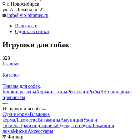
г. Новосибирск,
ул. А. Лежена, д. 25
info@vip-pitomec.ru
Вконтакте
Одноклассники
Игрушки для собак
328
Главная
—
Каталог
—
Товары для собак
Кошки
Грызуны
Хорьки
Птицы
Рептилии
Рыбы
Ветеринарные
препараты
—
Игрушки для собак
Сухие корма
Влажные
корма
Лакомства
Витамины
Амуниция
Уход и
гигиена
Транспортировка
Одежда и обувь
Лежанки и
дома
Миски
Аксессуары
Фильтр