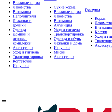
Влажные корма
Лакомства
Сухие корма
Грызуны
Витамины
Влажные корма
Наполнители
Лакомства
Корма
Лежанки и
Витамины
Лакомств
домики
Амуниция
Витамин
Одежда
Уход и гигиена
Клетки
Домики и
Транспортировка
Уход и ги
игровые
Одежда и обувь
Транспор
комплексы
Лежанки и дома
Аксессуа
Аксессуары
Игрушки
Уход и гигиена
Миски
Транспортировка
Аксессуары
Когтеточки
Игрушки