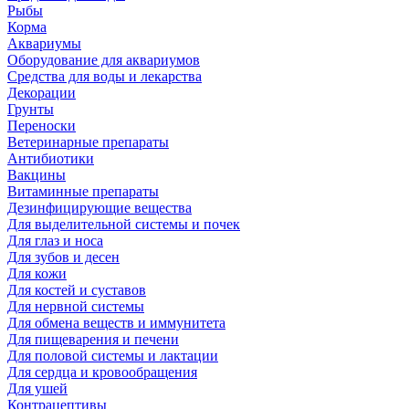
Рыбы
Корма
Аквариумы
Оборудование для аквариумов
Средства для воды и лекарства
Декорации
Грунты
Переноски
Ветеринарные препараты
Антибиотики
Вакцины
Витаминные препараты
Дезинфицирующие вещества
Для выделительной системы и почек
Для глаз и носа
Для зубов и десен
Для кожи
Для костей и суставов
Для нервной системы
Для обмена веществ и иммунитета
Для пищеварения и печени
Для половой системы и лактации
Для сердца и кровообращения
Для ушей
Контрацептивы