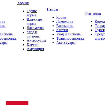
Хорьки
Птицы
Сухие
Рептилии
корма
Корма
Влажные
тва
Лакомства
Корма
корма
ины
Витамины
Терра
Лакомства
Клетки
Субст
Уход и
 гигиена
Уход и гигиена
Средс
гигиена
ортировка
Транспортировка
для в
Аксессуары
уары
Аксессуары
Клетки
Амуниция