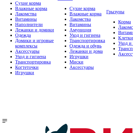
Сухие корма
Влажные корма
Сухие корма
Грызуны
Лакомства
Влажные корма
Витамины
Лакомства
Корма
Наполнители
Витамины
Лакомс
Лежанки и домики
Амуниция
Витам
Одежда
Уход и гигиена
Клетки
Домики и игровые
Транспортировка
Уход и
комплексы
Одежда и обувь
Трансп
Аксессуары
Лежанки и дома
Аксесс
Уход и гигиена
Игрушки
Транспортировка
Миски
Когтеточки
Аксессуары
Игрушки