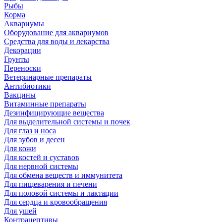
Рыбы
Корма
Аквариумы
Оборудование для аквариумов
Средства для воды и лекарства
Декорации
Грунты
Переноски
Ветеринарные препараты
Антибиотики
Вакцины
Витаминные препараты
Дезинфицирующие вещества
Для выделительной системы и почек
Для глаз и носа
Для зубов и десен
Для кожи
Для костей и суставов
Для нервной системы
Для обмена веществ и иммунитета
Для пищеварения и печени
Для половой системы и лактации
Для сердца и кровообращения
Для ушей
Контрацептивы