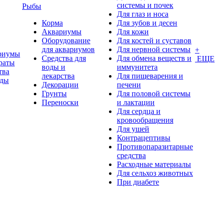
системы и почек
Рыбы
Для глаз и носа
Корма
Для зубов и десен
Аквариумы
Для кожи
Оборудование
Для костей и суставов
для аквариумов
Для нервной системы
+
риумы
Средства для
Для обмена веществ и
ЕЩЕ
раты
воды и
иммунитета
тва
лекарства
Для пищеварения и
оды
Декорации
печени
Грунты
Для половой системы
Переноски
и лактации
Для сердца и
кровообращения
Для ушей
Контрацептивы
Противопаразитарные
средства
Расходные материалы
Для сельхоз животных
При диабете