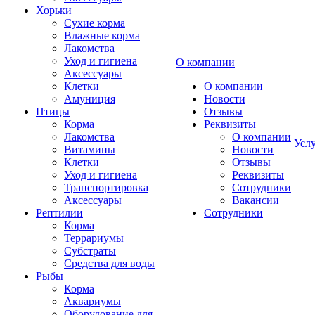
Хорьки
Сухие корма
Влажные корма
Лакомства
Уход и гигиена
О компании
Аксессуары
Клетки
О компании
Амуниция
Новости
Птицы
Отзывы
Корма
Реквизиты
Лакомства
О компании
Усл
Витамины
Новости
Клетки
Отзывы
Уход и гигиена
Реквизиты
Транспортировка
Сотрудники
Аксессуары
Вакансии
Рептилии
Сотрудники
Корма
Террариумы
Субстраты
Средства для воды
Рыбы
Корма
Аквариумы
Оборудование для