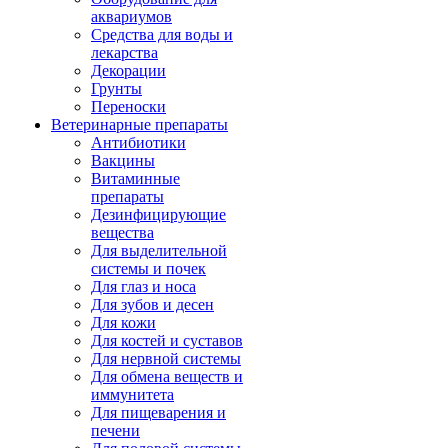
аквариумов
Средства для воды и
лекарства
Декорации
Грунты
Переноски
Ветеринарные препараты
Антибиотики
Вакцины
Витаминные
препараты
Дезинфицирующие
вещества
Для выделительной
системы и почек
Для глаз и носа
Для зубов и десен
Для кожи
Для костей и суставов
Для нервной системы
Для обмена веществ и
иммунитета
Для пищеварения и
печени