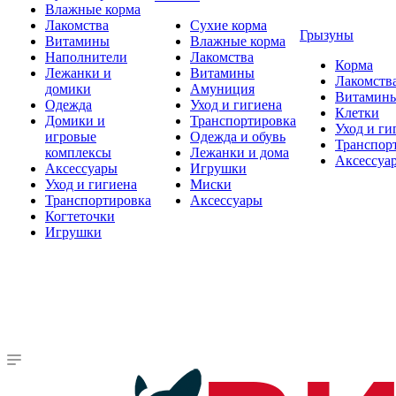
Влажные корма
Лакомства
Сухие корма
Грызуны
Витамины
Влажные корма
Наполнители
Лакомства
Корма
Лежанки и
Витамины
Лакомств
домики
Амуниция
Витамин
Одежда
Уход и гигиена
Клетки
Домики и
Транспортировка
Уход и ги
игровые
Одежда и обувь
Транспор
комплексы
Лежанки и дома
Аксессуа
Аксессуары
Игрушки
Уход и гигиена
Миски
Транспортировка
Аксессуары
Когтеточки
Игрушки