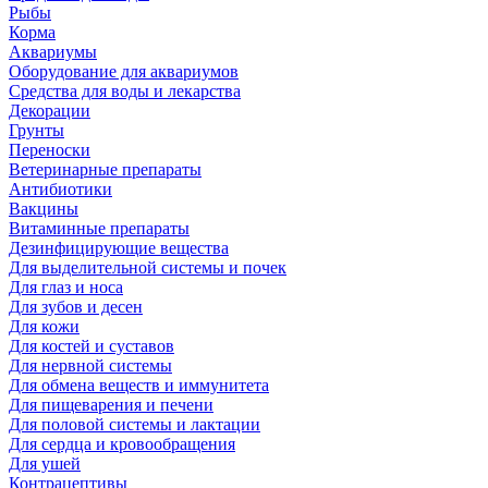
Рыбы
Корма
Аквариумы
Оборудование для аквариумов
Средства для воды и лекарства
Декорации
Грунты
Переноски
Ветеринарные препараты
Антибиотики
Вакцины
Витаминные препараты
Дезинфицирующие вещества
Для выделительной системы и почек
Для глаз и носа
Для зубов и десен
Для кожи
Для костей и суставов
Для нервной системы
Для обмена веществ и иммунитета
Для пищеварения и печени
Для половой системы и лактации
Для сердца и кровообращения
Для ушей
Контрацептивы