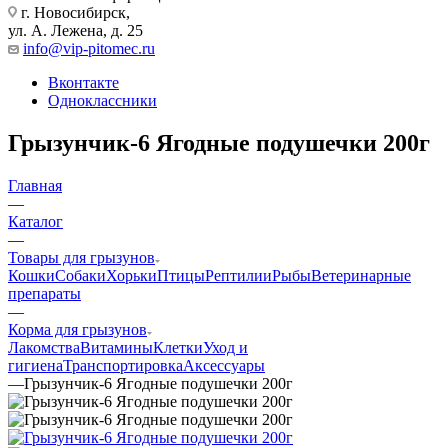
г. Новосибирск,
ул. А. Лежена, д. 25
info@vip-pitomec.ru
Вконтакте
Одноклассники
Грызунчик-6 Ягодные подушечки 200г
Главная
—
Каталог
—
Товары для грызунов
Кошки
Собаки
Хорьки
Птицы
Рептилии
Рыбы
Ветеринарные
препараты
—
Корма для грызунов
Лакомства
Витамины
Клетки
Уход и
гигиена
Транспортировка
Аксессуары
—
Грызунчик-6 Ягодные подушечки 200г