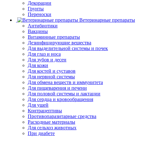
Декорации
Грунты
Переноски
Ветеринарные препараты
Антибиотики
Вакцины
Витаминные препараты
Дезинфицирующие вещества
Для выделительной системы и почек
Для глаз и носа
Для зубов и десен
Для кожи
Для костей и суставов
Для нервной системы
Для обмена веществ и иммунитета
Для пищеварения и печени
Для половой системы и лактации
Для сердца и кровообращения
Для ушей
Контрацептивы
Противопаразитарные средства
Расходные материалы
Для сельхоз животных
При диабете