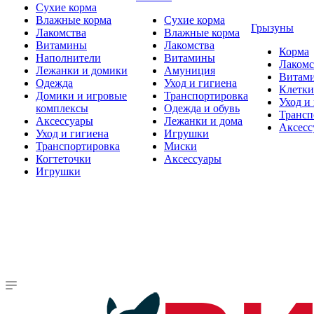
Сухие корма
Влажные корма
Сухие корма
Грызуны
Лакомства
Влажные корма
Витамины
Лакомства
Корма
Наполнители
Витамины
Лакомс
Лежанки и домики
Амуниция
Витам
Одежда
Уход и гигиена
Клетки
Домики и игровые
Транспортировка
Уход и
комплексы
Одежда и обувь
Трансп
Аксессуары
Лежанки и дома
Аксесс
Уход и гигиена
Игрушки
Транспортировка
Миски
Когтеточки
Аксессуары
Игрушки