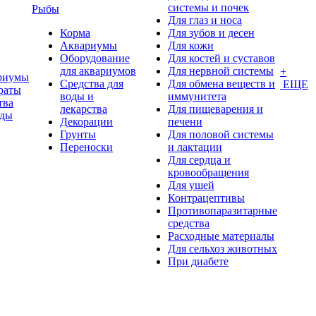
системы и почек
Рыбы
Для глаз и носа
Корма
Для зубов и десен
Аквариумы
Для кожи
Оборудование
Для костей и суставов
для аквариумов
Для нервной системы
+
риумы
Средства для
Для обмена веществ и
ЕЩЕ
раты
воды и
иммунитета
тва
лекарства
Для пищеварения и
оды
Декорации
печени
Грунты
Для половой системы
Переноски
и лактации
Для сердца и
кровообращения
Для ушей
Контрацептивы
Противопаразитарные
средства
Расходные материалы
Для сельхоз животных
При диабете