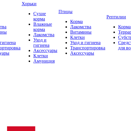
Хорьки
Птицы
Сухие
Рептилии
корма
Корма
Влажные
тва
Лакомства
Корма
корма
ины
Витамины
Терра
Лакомства
Клетки
Субст
Уход и
 гигиена
Уход и гигиена
Средс
гигиена
ортировка
Транспортировка
для в
Аксессуары
уары
Аксессуары
Клетки
Амуниция