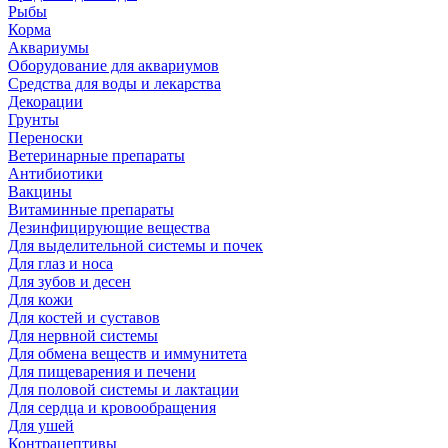
Рыбы
Корма
Аквариумы
Оборудование для аквариумов
Средства для воды и лекарства
Декорации
Грунты
Переноски
Ветеринарные препараты
Антибиотики
Вакцины
Витаминные препараты
Дезинфицирующие вещества
Для выделительной системы и почек
Для глаз и носа
Для зубов и десен
Для кожи
Для костей и суставов
Для нервной системы
Для обмена веществ и иммунитета
Для пищеварения и печени
Для половой системы и лактации
Для сердца и кровообращения
Для ушей
Контрацептивы