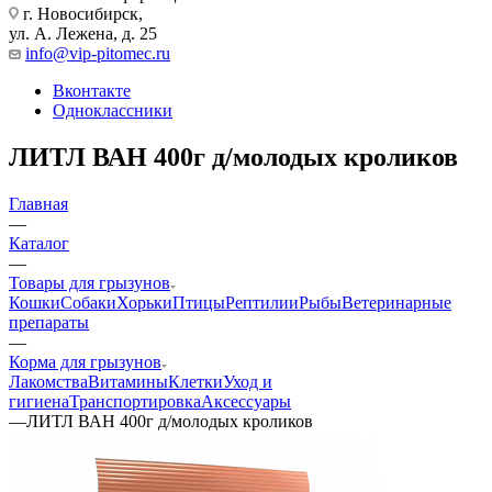
г. Новосибирск,
ул. А. Лежена, д. 25
info@vip-pitomec.ru
Вконтакте
Одноклассники
ЛИТЛ ВАН 400г д/молодых кроликов
Главная
—
Каталог
—
Товары для грызунов
Кошки
Собаки
Хорьки
Птицы
Рептилии
Рыбы
Ветеринарные
препараты
—
Корма для грызунов
Лакомства
Витамины
Клетки
Уход и
гигиена
Транспортировка
Аксессуары
—
ЛИТЛ ВАН 400г д/молодых кроликов