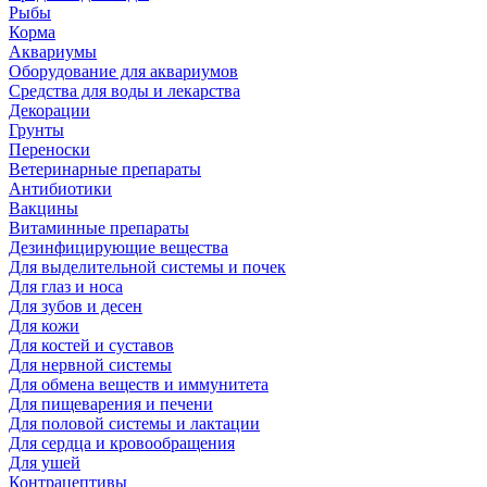
Рыбы
Корма
Аквариумы
Оборудование для аквариумов
Средства для воды и лекарства
Декорации
Грунты
Переноски
Ветеринарные препараты
Антибиотики
Вакцины
Витаминные препараты
Дезинфицирующие вещества
Для выделительной системы и почек
Для глаз и носа
Для зубов и десен
Для кожи
Для костей и суставов
Для нервной системы
Для обмена веществ и иммунитета
Для пищеварения и печени
Для половой системы и лактации
Для сердца и кровообращения
Для ушей
Контрацептивы