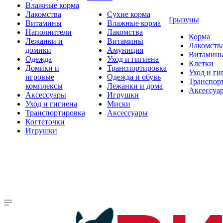
Влажные корма
Лакомства
Сухие корма
Грызуны
Витамины
Влажные корма
Наполнители
Лакомства
Корма
Лежанки и
Витамины
Лакомств
домики
Амуниция
Витамин
Одежда
Уход и гигиена
Клетки
Домики и
Транспортировка
Уход и ги
игровые
Одежда и обувь
Транспор
комплексы
Лежанки и дома
Аксессуа
Аксессуары
Игрушки
Уход и гигиена
Миски
Транспортировка
Аксессуары
Когтеточки
Игрушки