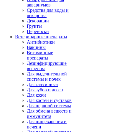
аквариумов
Средства для воды и
лекарства
Декорации
Грунты
Переноски
Ветеринарные препараты
Антибиотики
Вакцины
Витаминные
препараты
Дезинфицирующие
вещества
Для выделительной
системы и почек
Для глаз и носа
Для зубов и десен
Для кожи
Для костей и суставов
Для нервной системы
Для обмена веществ и
иммунитета
Для пищеварения и
печени