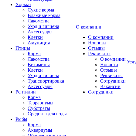
Хорьки
Сухие корма
Влажные корма
Лакомства
Уход и гигиена
О компании
Аксессуары
Клетки
О компании
Амуниция
Новости
Птицы
Отзывы
Корма
Реквизиты
Лакомства
О компании
Усл
Витамины
Новости
Клетки
Отзывы
Уход и гигиена
Реквизиты
Транспортировка
Сотрудники
Аксессуары
Вакансии
Рептилии
Сотрудники
Корма
Террариумы
Субстраты
Средства для воды
Рыбы
Корма
Аквариумы
Оборудование для