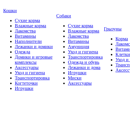
Кошки
Собаки
Сухие корма
Влажные корма
Сухие корма
Грызуны
Лакомства
Влажные корма
Витамины
Лакомства
Корма
Наполнители
Витамины
Лакомс
Лежанки и домики
Амуниция
Витам
Одежда
Уход и гигиена
Клетки
Домики и игровые
Транспортировка
Уход и
комплексы
Одежда и обувь
Трансп
Аксессуары
Лежанки и дома
Аксесс
Уход и гигиена
Игрушки
Транспортировка
Миски
Когтеточки
Аксессуары
Игрушки