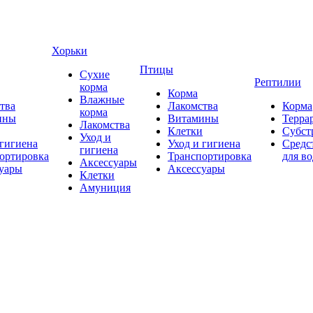
Хорьки
Птицы
Сухие
Рептилии
корма
Корма
Влажные
тва
Лакомства
Корма
корма
ины
Витамины
Терра
Лакомства
Клетки
Субст
Уход и
 гигиена
Уход и гигиена
Средс
гигиена
ортировка
Транспортировка
для в
Аксессуары
уары
Аксессуары
Клетки
Амуниция