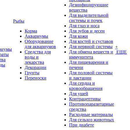
Дезинфицирующие
вещества
Для выделительной
системы и почек
Рыбы
Для глаз и носа
Корма
Для зубов и десен
Аквариумы
Для кожи
Оборудование
Для костей и суставов
для аквариумов
Для нервной системы
+
риумы
Средства для
Для обмена веществ и
ЕЩЕ
раты
воды и
иммунитета
тва
лекарства
Для пищеварения и
оды
Декорации
печени
Грунты
Для половой системы
Переноски
и лактации
Для сердца и
кровообращения
Для ушей
Контрацептивы
Противопаразитарные
средства
Расходные материалы
Для сельхоз животных
При диабете