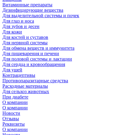
Витаминные препараты
Дезинфицирующие вещества
Для выделительной системы и почек
Для глаз и носа
Для зубов и десен
Для кожи
Для костей и суставов
Для нервной системы
Для обмена веществ и иммунитета
Для пищеварения и печени
Для половой системы и лактации
Для сердца и кровообращения
Для ушей
Контрацептивы
Противопаразитарные средства
Расходные материалы
Для сельхоз животных
При диабете
О компании
О компании
Новости
Отзывы
Реквизиты
О компании
Новости