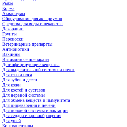
Рыбы
Корма
Аквариумы
Оборудование для аквариумов
Средства для воды и лекарства
Декорации
Грунты
Переноски
Ветеринарные препараты
Антибиотики
Вакцины
Витаминные препараты
Дезинфицирующие вещества
Для выделительной системы и почек
Для глаз и носа
Для зубов и десен
Для кожи
Для костей и суставов
Для нервной системы
Для обмена веществ и иммунитета
Для пищеварения и печени
Для половой системы и лактации
Для сердца и кровообращения
Для ушей
Контрацептивы