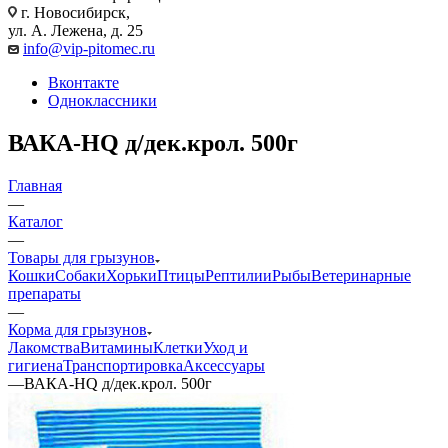
г. Новосибирск,
ул. А. Лежена, д. 25
info@vip-pitomec.ru
Вконтакте
Одноклассники
ВАКА-HQ д/дек.крол. 500г
Главная
—
Каталог
—
Товары для грызунов
Кошки
Собаки
Хорьки
Птицы
Рептилии
Рыбы
Ветеринарные
препараты
—
Корма для грызунов
Лакомства
Витамины
Клетки
Уход и
гигиена
Транспортировка
Аксессуары
—
ВАКА-HQ д/дек.крол. 500г