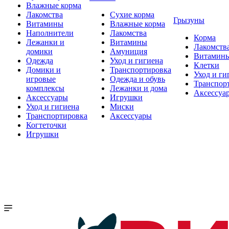
Влажные корма
Лакомства
Сухие корма
Грызуны
Витамины
Влажные корма
Наполнители
Лакомства
Корма
Лежанки и
Витамины
Лакомств
домики
Амуниция
Витамин
Одежда
Уход и гигиена
Клетки
Домики и
Транспортировка
Уход и ги
игровые
Одежда и обувь
Транспор
комплексы
Лежанки и дома
Аксессуа
Аксессуары
Игрушки
Уход и гигиена
Миски
Транспортировка
Аксессуары
Когтеточки
Игрушки