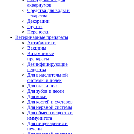
аквариумов
Средства для воды и
лекарства
Декорации
Грунты
Переноски
Ветеринарные препараты
Антибиотики
Вакцины
Витаминные
препараты
Дезинфицирующие
вещества
Для выделительной
системы и почек
Для глаз и носа
Для зубов и десен
Для кожи
Для костей и суставов
Для нервной системы
Для обмена веществ и
иммунитета
Для пищеварения и
печени