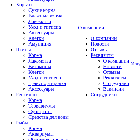
Хорьки
Сухие корма
Влажные корма
Лакомства
Уход и гигиена
О компании
Аксессуары
Клетки
О компании
Амуниция
Новости
Птицы
Отзывы
Корма
Реквизиты
Лакомства
О компании
Усл
Витамины
Новости
Клетки
Отзывы
Уход и гигиена
Реквизиты
Транспортировка
Сотрудники
Аксессуары
Вакансии
Рептилии
Сотрудники
Корма
Террариумы
Субстраты
Средства для воды
Рыбы
Корма
Аквариумы
Оборудование для