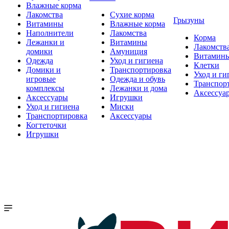
Влажные корма
Лакомства
Сухие корма
Грызуны
Витамины
Влажные корма
Наполнители
Лакомства
Корма
Лежанки и
Витамины
Лакомств
домики
Амуниция
Витамин
Одежда
Уход и гигиена
Клетки
Домики и
Транспортировка
Уход и ги
игровые
Одежда и обувь
Транспор
комплексы
Лежанки и дома
Аксессуа
Аксессуары
Игрушки
Уход и гигиена
Миски
Транспортировка
Аксессуары
Когтеточки
Игрушки