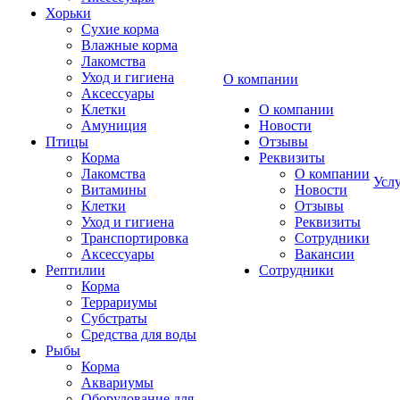
Хорьки
Сухие корма
Влажные корма
Лакомства
Уход и гигиена
О компании
Аксессуары
Клетки
О компании
Амуниция
Новости
Птицы
Отзывы
Корма
Реквизиты
Лакомства
О компании
Усл
Витамины
Новости
Клетки
Отзывы
Уход и гигиена
Реквизиты
Транспортировка
Сотрудники
Аксессуары
Вакансии
Рептилии
Сотрудники
Корма
Террариумы
Субстраты
Средства для воды
Рыбы
Корма
Аквариумы
Оборудование для