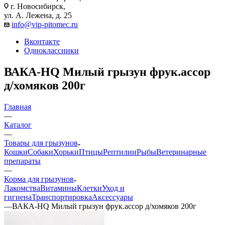
г. Новосибирск,
ул. А. Лежена, д. 25
info@vip-pitomec.ru
Вконтакте
Одноклассники
ВАКА-HQ Милый грызун фрук.ассор
д/хомяков 200г
Главная
—
Каталог
—
Товары для грызунов
Кошки
Собаки
Хорьки
Птицы
Рептилии
Рыбы
Ветеринарные
препараты
—
Корма для грызунов
Лакомства
Витамины
Клетки
Уход и
гигиена
Транспортировка
Аксессуары
—
ВАКА-HQ Милый грызун фрук.ассор д/хомяков 200г