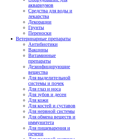
аквариумов
Средства для воды и
лекарства
Декорации
Грунты
Переноски
Ветеринарные препараты
Антибиотики
Вакцины
Витаминные
препараты
Дезинфицирующие
вещества
Для выделительной
системы и почек
Для глаз и носа
Для зубов и десен
Для кожи
Для костей и суставов
Для нервной системы
Для обмена веществ и
иммунитета
Для пищеварения и
печени