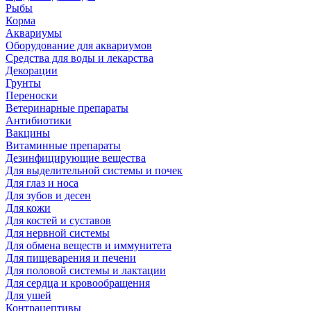
Рыбы
Корма
Аквариумы
Оборудование для аквариумов
Средства для воды и лекарства
Декорации
Грунты
Переноски
Ветеринарные препараты
Антибиотики
Вакцины
Витаминные препараты
Дезинфицирующие вещества
Для выделительной системы и почек
Для глаз и носа
Для зубов и десен
Для кожи
Для костей и суставов
Для нервной системы
Для обмена веществ и иммунитета
Для пищеварения и печени
Для половой системы и лактации
Для сердца и кровообращения
Для ушей
Контрацептивы