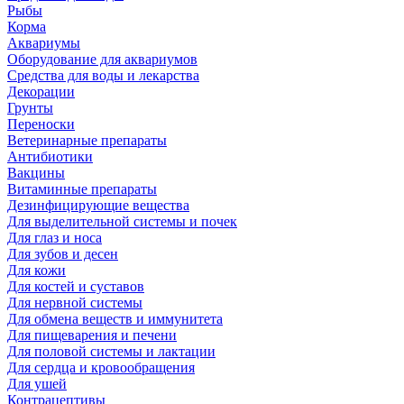
Рыбы
Корма
Аквариумы
Оборудование для аквариумов
Средства для воды и лекарства
Декорации
Грунты
Переноски
Ветеринарные препараты
Антибиотики
Вакцины
Витаминные препараты
Дезинфицирующие вещества
Для выделительной системы и почек
Для глаз и носа
Для зубов и десен
Для кожи
Для костей и суставов
Для нервной системы
Для обмена веществ и иммунитета
Для пищеварения и печени
Для половой системы и лактации
Для сердца и кровообращения
Для ушей
Контрацептивы