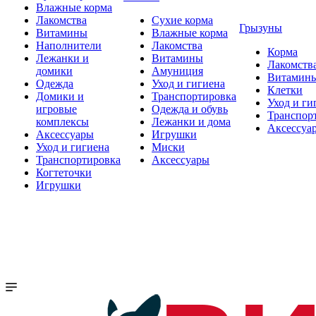
Влажные корма
Лакомства
Сухие корма
Грызуны
Витамины
Влажные корма
Наполнители
Лакомства
Корма
Лежанки и
Витамины
Лакомств
домики
Амуниция
Витамин
Одежда
Уход и гигиена
Клетки
Домики и
Транспортировка
Уход и ги
игровые
Одежда и обувь
Транспор
комплексы
Лежанки и дома
Аксессуа
Аксессуары
Игрушки
Уход и гигиена
Миски
Транспортировка
Аксессуары
Когтеточки
Игрушки