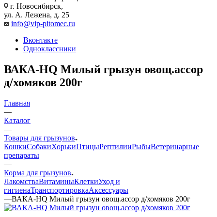
г. Новосибирск,
ул. А. Лежена, д. 25
info@vip-pitomec.ru
Вконтакте
Одноклассники
ВАКА-HQ Милый грызун овощ.ассор
д/хомяков 200г
Главная
—
Каталог
—
Товары для грызунов
Кошки
Собаки
Хорьки
Птицы
Рептилии
Рыбы
Ветеринарные
препараты
—
Корма для грызунов
Лакомства
Витамины
Клетки
Уход и
гигиена
Транспортировка
Аксессуары
—
ВАКА-HQ Милый грызун овощ.ассор д/хомяков 200г