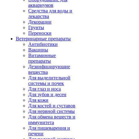
аквариумов
Средства для воды и
лекарства
Декорации
Грунты
Переноски
Ветеринарные препараты
Антибиотики
Вакцины
Витаминные
препараты
Дезинфицирующие
вещества
Для выделительной
системы и почек
Для глаз и носа
Для зубов и десен
Для кожи
Для костей и суставов
Для нервной системы
Для обмена веществ и
иммунитета
Для пищеварения и
печени