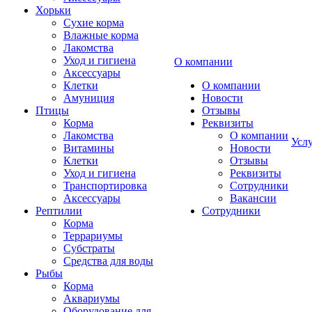
Хорьки
Сухие корма
Влажные корма
Лакомства
Уход и гигиена
О компании
Аксессуары
Клетки
О компании
Амуниция
Новости
Птицы
Отзывы
Корма
Реквизиты
Лакомства
О компании
Усл
Витамины
Новости
Клетки
Отзывы
Уход и гигиена
Реквизиты
Транспортировка
Сотрудники
Аксессуары
Вакансии
Рептилии
Сотрудники
Корма
Террариумы
Субстраты
Средства для воды
Рыбы
Корма
Аквариумы
Оборудование для