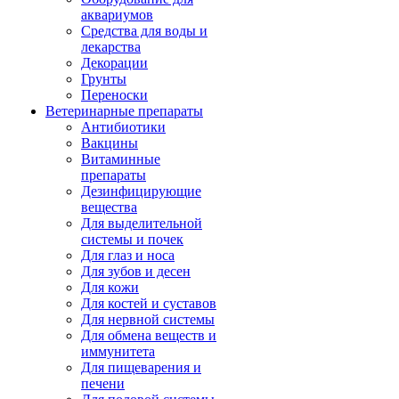
аквариумов
Средства для воды и
лекарства
Декорации
Грунты
Переноски
Ветеринарные препараты
Антибиотики
Вакцины
Витаминные
препараты
Дезинфицирующие
вещества
Для выделительной
системы и почек
Для глаз и носа
Для зубов и десен
Для кожи
Для костей и суставов
Для нервной системы
Для обмена веществ и
иммунитета
Для пищеварения и
печени