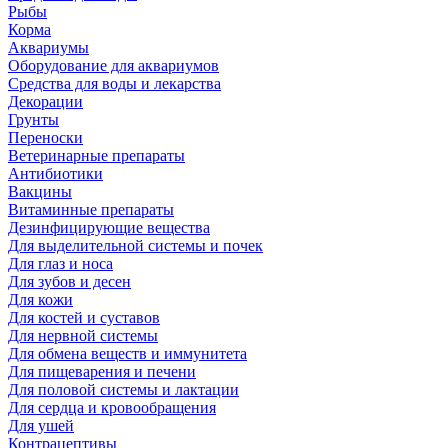
Рыбы
Корма
Аквариумы
Оборудование для аквариумов
Средства для воды и лекарства
Декорации
Грунты
Переноски
Ветеринарные препараты
Антибиотики
Вакцины
Витаминные препараты
Дезинфицирующие вещества
Для выделительной системы и почек
Для глаз и носа
Для зубов и десен
Для кожи
Для костей и суставов
Для нервной системы
Для обмена веществ и иммунитета
Для пищеварения и печени
Для половой системы и лактации
Для сердца и кровообращения
Для ушей
Контрацептивы