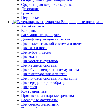
Оборудование для аквариумов
Средства для воды и лекарства
Декорации
Грунты
Переноски
Ветеринарные препараты
Антибиотики
Вакцины
Витаминные препараты
Дезинфицирующие вещества
Для выделительной системы и почек
Для глаз и носа
Для зубов и десен
Для кожи
Для костей и суставов
Для нервной системы
Для обмена веществ и иммунитета
Для пищеварения и печени
Для половой системы и лактации
Для сердца и кровообращения
Для ушей
Контрацептивы
Противопаразитарные средства
Расходные материалы
Для сельхоз животных