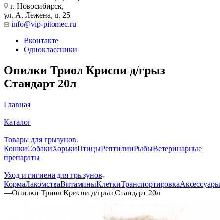
г. Новосибирск,
ул. А. Лежена, д. 25
info@vip-pitomec.ru
Вконтакте
Одноклассники
Опилки Триол Криспи д/грыз
Стандарт 20л
Главная
—
Каталог
—
Товары для грызунов
Кошки
Собаки
Хорьки
Птицы
Рептилии
Рыбы
Ветеринарные
препараты
—
Уход и гигиена для грызунов
Корма
Лакомства
Витамины
Клетки
Транспортировка
Аксессуары
—
Опилки Триол Криспи д/грыз Стандарт 20л