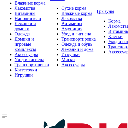
Влажные корма
Лакомства
Сухие корма
Грызуны
Витамины
Влажные корма
Наполнители
Лакомства
Корма
Лежанки и
Витамины
Лакомств
домики
Амуниция
Витамин
Одежда
Уход и гигиена
Клетки
Домики и
Транспортировка
Уход и ги
игровые
Одежда и обувь
Транспор
комплексы
Лежанки и дома
Аксессуа
Аксессуары
Игрушки
Уход и гигиена
Миски
Транспортировка
Аксессуары
Когтеточки
Игрушки