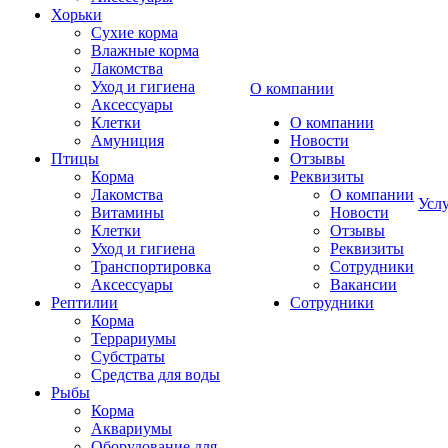
Хорьки
Сухие корма
Влажные корма
Лакомства
Уход и гигиена
О компании
Аксессуары
Клетки
О компании
Амуниция
Новости
Птицы
Отзывы
Корма
Реквизиты
Лакомства
О компании
Усл
Витамины
Новости
Клетки
Отзывы
Уход и гигиена
Реквизиты
Транспортировка
Сотрудники
Аксессуары
Вакансии
Рептилии
Сотрудники
Корма
Террариумы
Субстраты
Средства для воды
Рыбы
Корма
Аквариумы
Оборудование для