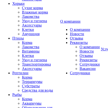
Хорьки
Сухие корма
Влажные корма
Лакомства
Уход и гигиена
О компании
Аксессуары
Клетки
О компании
Амуниция
Новости
Птицы
Отзывы
Корма
Реквизиты
Лакомства
О компании
Усл
Витамины
Новости
Клетки
Отзывы
Уход и гигиена
Реквизиты
Транспортировка
Сотрудники
Аксессуары
Вакансии
Рептилии
Сотрудники
Корма
Террариумы
Субстраты
Средства для воды
Рыбы
Корма
Аквариумы
Оборудование для