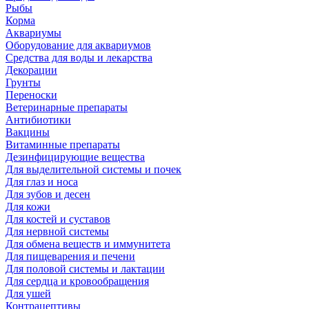
Рыбы
Корма
Аквариумы
Оборудование для аквариумов
Средства для воды и лекарства
Декорации
Грунты
Переноски
Ветеринарные препараты
Антибиотики
Вакцины
Витаминные препараты
Дезинфицирующие вещества
Для выделительной системы и почек
Для глаз и носа
Для зубов и десен
Для кожи
Для костей и суставов
Для нервной системы
Для обмена веществ и иммунитета
Для пищеварения и печени
Для половой системы и лактации
Для сердца и кровообращения
Для ушей
Контрацептивы