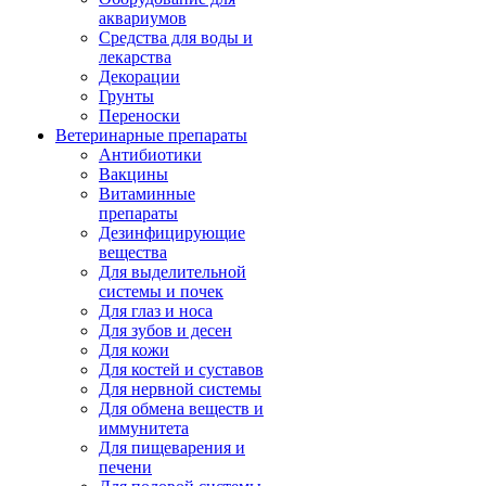
аквариумов
Средства для воды и
лекарства
Декорации
Грунты
Переноски
Ветеринарные препараты
Антибиотики
Вакцины
Витаминные
препараты
Дезинфицирующие
вещества
Для выделительной
системы и почек
Для глаз и носа
Для зубов и десен
Для кожи
Для костей и суставов
Для нервной системы
Для обмена веществ и
иммунитета
Для пищеварения и
печени