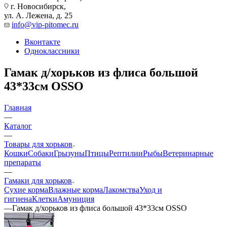
г. Новосибирск,
ул. А. Лежена, д. 25
info@vip-pitomec.ru
Вконтакте
Одноклассники
Гамак д/хорьков из флиса большой
43*33см OSSO
Главная
—
Каталог
—
Товары для хорьков
Кошки
Собаки
Грызуны
Птицы
Рептилии
Рыбы
Ветеринарные
препараты
—
Гамаки для хорьков
Сухие корма
Влажные корма
Лакомства
Уход и
гигиена
Клетки
Амуниция
—
Гамак д/хорьков из флиса большой 43*33см OSSO