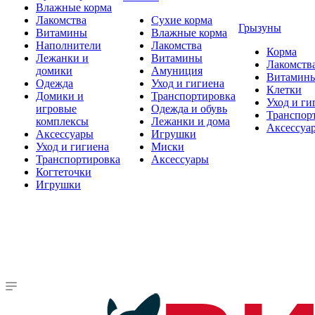
Влажные корма
Лакомства
Сухие корма
Грызуны
Витамины
Влажные корма
Наполнители
Лакомства
Корма
Лежанки и
Витамины
Лакомств
домики
Амуниция
Витамин
Одежда
Уход и гигиена
Клетки
Домики и
Транспортировка
Уход и ги
игровые
Одежда и обувь
Транспор
комплексы
Лежанки и дома
Аксессуа
Аксессуары
Игрушки
Уход и гигиена
Миски
Транспортировка
Аксессуары
Когтеточки
Игрушки