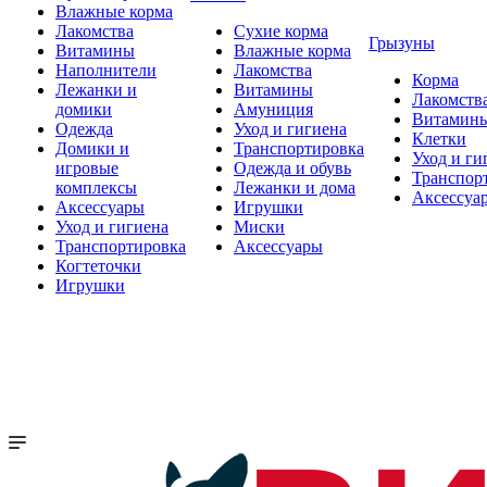
Влажные корма
Лакомства
Сухие корма
Грызуны
Витамины
Влажные корма
Наполнители
Лакомства
Корма
Лежанки и
Витамины
Лакомств
домики
Амуниция
Витамин
Одежда
Уход и гигиена
Клетки
Домики и
Транспортировка
Уход и ги
игровые
Одежда и обувь
Транспор
комплексы
Лежанки и дома
Аксессуа
Аксессуары
Игрушки
Уход и гигиена
Миски
Транспортировка
Аксессуары
Когтеточки
Игрушки