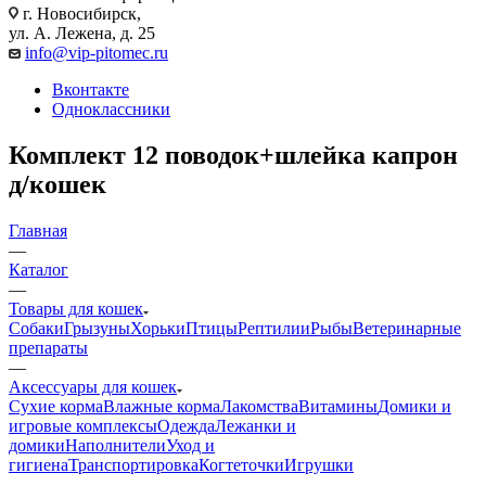
г. Новосибирск,
ул. А. Лежена, д. 25
info@vip-pitomec.ru
Вконтакте
Одноклассники
Комплект 12 поводок+шлейка капрон
д/кошек
Главная
—
Каталог
—
Товары для кошек
Собаки
Грызуны
Хорьки
Птицы
Рептилии
Рыбы
Ветеринарные
препараты
—
Аксессуары для кошек
Сухие корма
Влажные корма
Лакомства
Витамины
Домики и
игровые комплексы
Одежда
Лежанки и
домики
Наполнители
Уход и
гигиена
Транспортировка
Когтеточки
Игрушки
—