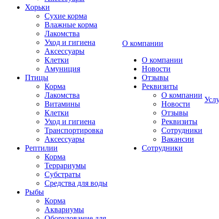
Хорьки
Сухие корма
Влажные корма
Лакомства
Уход и гигиена
О компании
Аксессуары
Клетки
О компании
Амуниция
Новости
Птицы
Отзывы
Корма
Реквизиты
Лакомства
О компании
Усл
Витамины
Новости
Клетки
Отзывы
Уход и гигиена
Реквизиты
Транспортировка
Сотрудники
Аксессуары
Вакансии
Рептилии
Сотрудники
Корма
Террариумы
Субстраты
Средства для воды
Рыбы
Корма
Аквариумы
Оборудование для