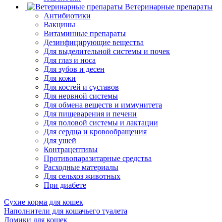
Ветеринарные препараты
Антибиотики
Вакцины
Витаминные препараты
Дезинфицирующие вещества
Для выделительной системы и почек
Для глаз и носа
Для зубов и десен
Для кожи
Для костей и суставов
Для нервной системы
Для обмена веществ и иммунитета
Для пищеварения и печени
Для половой системы и лактации
Для сердца и кровообращения
Для ушей
Контрацептивы
Противопаразитарные средства
Расходные материалы
Для сельхоз животных
При диабете
Сухие корма для кошек
Наполнители для кошачьего туалета
Домики для кошек