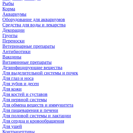
Рыбы
Корма
Аквариумы
Оборудование для аквариумов
Средства для воды и лекарства
Декорации
Грунты
Переноски
Ветеринарные препараты
Антибиотики
Вакцины
Витаминные препараты
Дезинфицирующие вещества
Для выделительной системы и почек
Для глаз и носа
Для зубов и десен
Для кожи
Для костей и суставов
Для нервной системы
Для обмена веществ и иммунитета
Для пищеварения и печени
Для половой системы и лактации
Для сердца и кровообращения
Для ушей
Контрацептивы