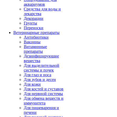
аквариумов
Средства для воды и
лекарства
Декорации
Грунты
Переноски
Ветеринарные препараты
Антибиотики
Вакцины
Витаминные
препараты
Дезинфицирующие
вещества
Для выделительной
системы и почек
Для глаз и носа
Для зубов и десен
Для кожи
Для костей и суставов
Для нервной системы
Для обмена веществ и
иммунитета
Для пищеварения и
печени