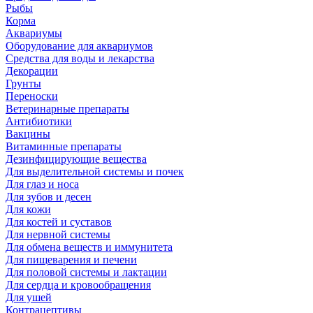
Рыбы
Корма
Аквариумы
Оборудование для аквариумов
Средства для воды и лекарства
Декорации
Грунты
Переноски
Ветеринарные препараты
Антибиотики
Вакцины
Витаминные препараты
Дезинфицирующие вещества
Для выделительной системы и почек
Для глаз и носа
Для зубов и десен
Для кожи
Для костей и суставов
Для нервной системы
Для обмена веществ и иммунитета
Для пищеварения и печени
Для половой системы и лактации
Для сердца и кровообращения
Для ушей
Контрацептивы