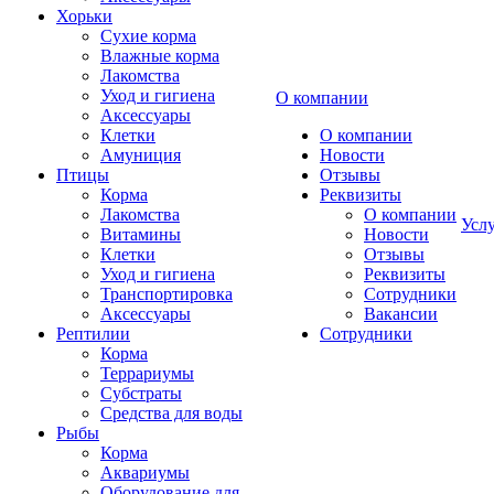
Хорьки
Сухие корма
Влажные корма
Лакомства
Уход и гигиена
О компании
Аксессуары
Клетки
О компании
Амуниция
Новости
Птицы
Отзывы
Корма
Реквизиты
Лакомства
О компании
Усл
Витамины
Новости
Клетки
Отзывы
Уход и гигиена
Реквизиты
Транспортировка
Сотрудники
Аксессуары
Вакансии
Рептилии
Сотрудники
Корма
Террариумы
Субстраты
Средства для воды
Рыбы
Корма
Аквариумы
Оборудование для