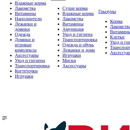
Влажные корма
Лакомства
Сухие корма
Грызуны
Витамины
Влажные корма
Наполнители
Лакомства
Корма
Лежанки и
Витамины
Лакомств
домики
Амуниция
Витамин
Одежда
Уход и гигиена
Клетки
Домики и
Транспортировка
Уход и ги
игровые
Одежда и обувь
Транспор
комплексы
Лежанки и дома
Аксессуа
Аксессуары
Игрушки
Уход и гигиена
Миски
Транспортировка
Аксессуары
Когтеточки
Игрушки