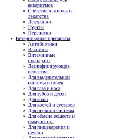
аквариумов
Средства для воды и
лекарства
Декорации
Грунты
Переноски
Ветеринарные препараты
Антибиотики
Вакцины
Витаминные
препараты
Дезинфицирующие
вещества
Для выделительной
системы и почек
Для глаз и носа
Для зубов и десен
Для кожи
Для костей и суставов
Для нервной системы
Для обмена веществ и
иммунитета
Для пищеварения и
печени