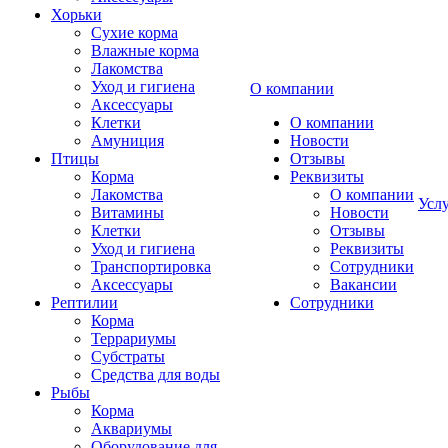
Хорьки
Сухие корма
Влажные корма
Лакомства
Уход и гигиена
О компании
Аксессуары
Клетки
О компании
Амуниция
Новости
Птицы
Отзывы
Корма
Реквизиты
Лакомства
О компании
Усл
Витамины
Новости
Клетки
Отзывы
Уход и гигиена
Реквизиты
Транспортировка
Сотрудники
Аксессуары
Вакансии
Рептилии
Сотрудники
Корма
Террариумы
Субстраты
Средства для воды
Рыбы
Корма
Аквариумы
Оборудование для