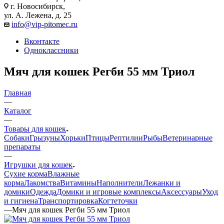
г. Новосибирск,
ул. А. Лежена, д. 25
info@vip-pitomec.ru
Вконтакте
Одноклассники
Мяч для кошек Регби 55 мм Триол
Главная
—
Каталог
—
Товары для кошек
Собаки
Грызуны
Хорьки
Птицы
Рептилии
Рыбы
Ветеринарные
препараты
—
Игрушки для кошек
Сухие корма
Влажные
корма
Лакомства
Витамины
Наполнители
Лежанки и
домики
Одежда
Домики и игровые комплексы
Аксессуары
Уход
и гигиена
Транспортировка
Когтеточки
—
Мяч для кошек Регби 55 мм Триол