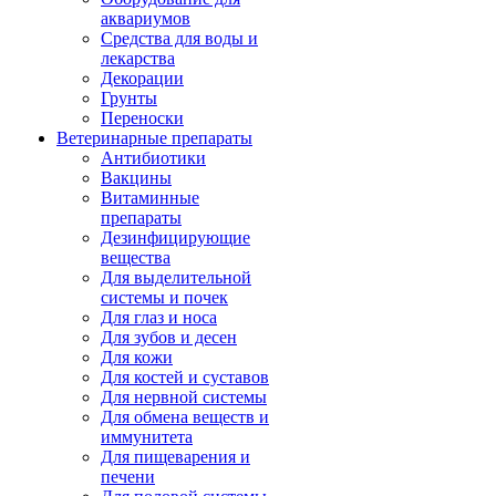
аквариумов
Средства для воды и
лекарства
Декорации
Грунты
Переноски
Ветеринарные препараты
Антибиотики
Вакцины
Витаминные
препараты
Дезинфицирующие
вещества
Для выделительной
системы и почек
Для глаз и носа
Для зубов и десен
Для кожи
Для костей и суставов
Для нервной системы
Для обмена веществ и
иммунитета
Для пищеварения и
печени