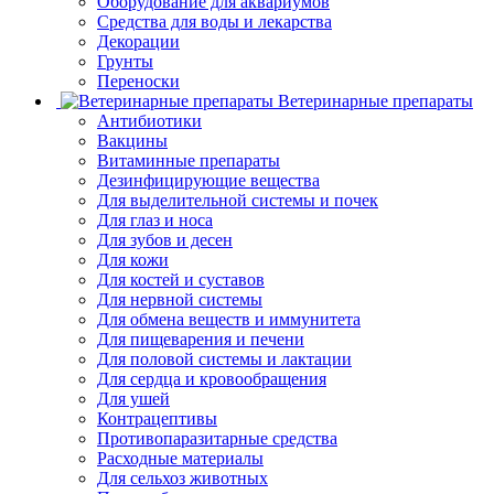
Оборудование для аквариумов
Средства для воды и лекарства
Декорации
Грунты
Переноски
Ветеринарные препараты
Антибиотики
Вакцины
Витаминные препараты
Дезинфицирующие вещества
Для выделительной системы и почек
Для глаз и носа
Для зубов и десен
Для кожи
Для костей и суставов
Для нервной системы
Для обмена веществ и иммунитета
Для пищеварения и печени
Для половой системы и лактации
Для сердца и кровообращения
Для ушей
Контрацептивы
Противопаразитарные средства
Расходные материалы
Для сельхоз животных