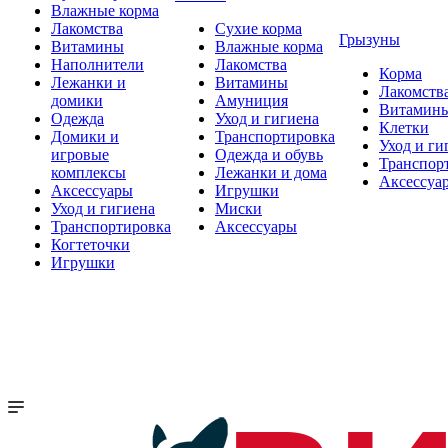
Влажные корма
Лакомства
Сухие корма
Грызуны
Витамины
Влажные корма
Наполнители
Лакомства
Корма
Лежанки и
Витамины
Лакомств
домики
Амуниция
Витамин
Одежда
Уход и гигиена
Клетки
Домики и
Транспортировка
Уход и ги
игровые
Одежда и обувь
Транспор
комплексы
Лежанки и дома
Аксессуа
Аксессуары
Игрушки
Уход и гигиена
Миски
Транспортировка
Аксессуары
Когтеточки
Игрушки