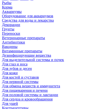
Рыбы
Корма
Аквариумы
Оборудование для аквариумов
Средства для воды и лекарства
Декорации
Грунты
Переноски
Ветеринарные препараты
Антибиотики
Вакцины
Витаминные препараты
Дезинфицирующие вещества
Для выделительной системы и почек
Для глаз и носа
Для зубов и десен
Для кожи
Для костей и суставов
Для нервной системы
Для обмена веществ и иммунитета
Для пищеварения и печени
Для половой системы и лактации
Для сердца и кровообращения
Для ушей
Контрацептивы