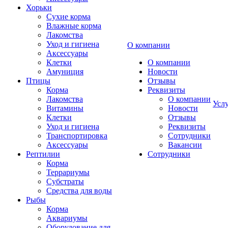
Хорьки
Сухие корма
Влажные корма
Лакомства
Уход и гигиена
О компании
Аксессуары
Клетки
О компании
Амуниция
Новости
Птицы
Отзывы
Корма
Реквизиты
Лакомства
О компании
Усл
Витамины
Новости
Клетки
Отзывы
Уход и гигиена
Реквизиты
Транспортировка
Сотрудники
Аксессуары
Вакансии
Рептилии
Сотрудники
Корма
Террариумы
Субстраты
Средства для воды
Рыбы
Корма
Аквариумы
Оборудование для