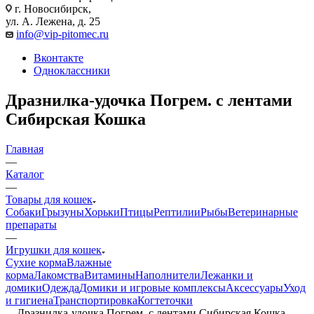
г. Новосибирск,
ул. А. Лежена, д. 25
info@vip-pitomec.ru
Вконтакте
Одноклассники
Дразнилка-удочка Погрем. с лентами
Сибирская Кошка
Главная
—
Каталог
—
Товары для кошек
Собаки
Грызуны
Хорьки
Птицы
Рептилии
Рыбы
Ветеринарные
препараты
—
Игрушки для кошек
Сухие корма
Влажные
корма
Лакомства
Витамины
Наполнители
Лежанки и
домики
Одежда
Домики и игровые комплексы
Аксессуары
Уход
и гигиена
Транспортировка
Когтеточки
—
Дразнилка-удочка Погрем. с лентами Сибирская Кошка