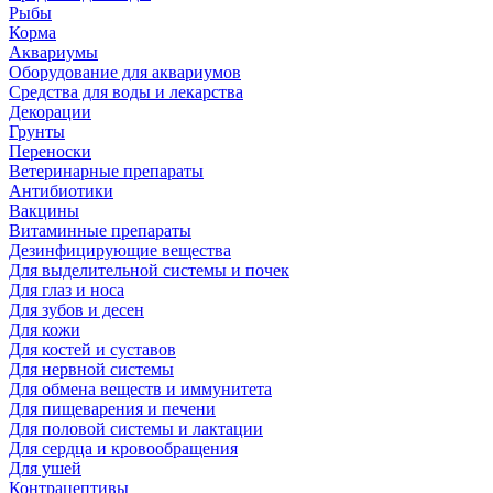
Рыбы
Корма
Аквариумы
Оборудование для аквариумов
Средства для воды и лекарства
Декорации
Грунты
Переноски
Ветеринарные препараты
Антибиотики
Вакцины
Витаминные препараты
Дезинфицирующие вещества
Для выделительной системы и почек
Для глаз и носа
Для зубов и десен
Для кожи
Для костей и суставов
Для нервной системы
Для обмена веществ и иммунитета
Для пищеварения и печени
Для половой системы и лактации
Для сердца и кровообращения
Для ушей
Контрацептивы