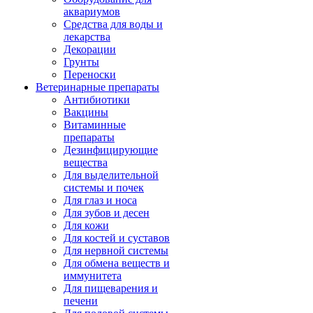
аквариумов
Средства для воды и
лекарства
Декорации
Грунты
Переноски
Ветеринарные препараты
Антибиотики
Вакцины
Витаминные
препараты
Дезинфицирующие
вещества
Для выделительной
системы и почек
Для глаз и носа
Для зубов и десен
Для кожи
Для костей и суставов
Для нервной системы
Для обмена веществ и
иммунитета
Для пищеварения и
печени