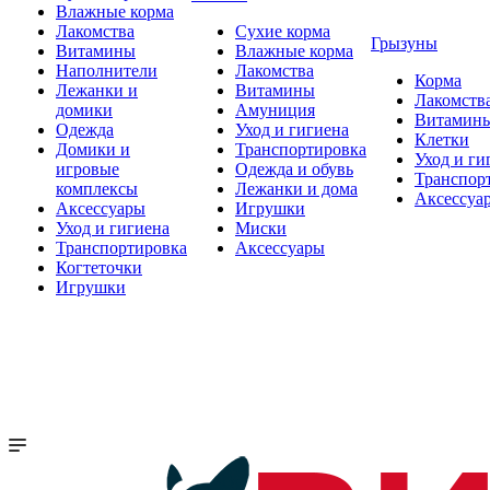
Влажные корма
Лакомства
Сухие корма
Грызуны
Витамины
Влажные корма
Наполнители
Лакомства
Корма
Лежанки и
Витамины
Лакомств
домики
Амуниция
Витамин
Одежда
Уход и гигиена
Клетки
Домики и
Транспортировка
Уход и ги
игровые
Одежда и обувь
Транспор
комплексы
Лежанки и дома
Аксессуа
Аксессуары
Игрушки
Уход и гигиена
Миски
Транспортировка
Аксессуары
Когтеточки
Игрушки