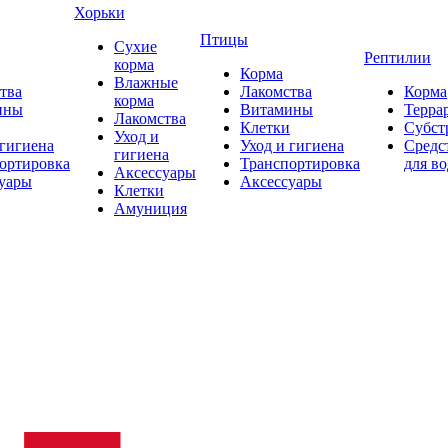
Хорьки
Птицы
Сухие
Рептилии
корма
Корма
Влажные
тва
Лакомства
Корма
корма
ины
Витамины
Терра
Лакомства
Клетки
Субст
Уход и
 гигиена
Уход и гигиена
Средс
гигиена
ортировка
Транспортировка
для в
Аксессуары
уары
Аксессуары
Клетки
Амуниция