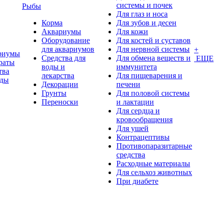
системы и почек
Рыбы
Для глаз и носа
Корма
Для зубов и десен
Аквариумы
Для кожи
Оборудование
Для костей и суставов
для аквариумов
Для нервной системы
+
риумы
Средства для
Для обмена веществ и
ЕЩЕ
раты
воды и
иммунитета
тва
лекарства
Для пищеварения и
оды
Декорации
печени
Грунты
Для половой системы
Переноски
и лактации
Для сердца и
кровообращения
Для ушей
Контрацептивы
Противопаразитарные
средства
Расходные материалы
Для сельхоз животных
При диабете