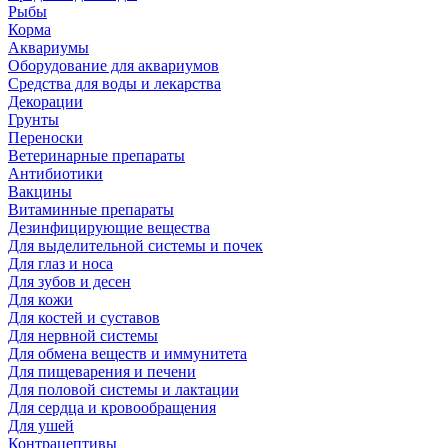
Рыбы
Корма
Аквариумы
Оборудование для аквариумов
Средства для воды и лекарства
Декорации
Грунты
Переноски
Ветеринарные препараты
Антибиотики
Вакцины
Витаминные препараты
Дезинфицирующие вещества
Для выделительной системы и почек
Для глаз и носа
Для зубов и десен
Для кожи
Для костей и суставов
Для нервной системы
Для обмена веществ и иммунитета
Для пищеварения и печени
Для половой системы и лактации
Для сердца и кровообращения
Для ушей
Контрацептивы