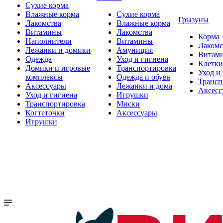
Сухие корма
Влажные корма
Сухие корма
Грызуны
Лакомства
Влажные корма
Витамины
Лакомства
Корма
Наполнители
Витамины
Лакомс
Лежанки и домики
Амуниция
Витам
Одежда
Уход и гигиена
Клетки
Домики и игровые
Транспортировка
Уход и
комплексы
Одежда и обувь
Трансп
Аксессуары
Лежанки и дома
Аксесс
Уход и гигиена
Игрушки
Транспортировка
Миски
Когтеточки
Аксессуары
Игрушки