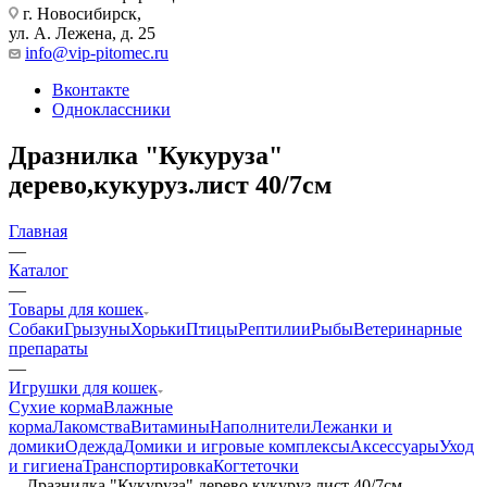
г. Новосибирск,
ул. А. Лежена, д. 25
info@vip-pitomec.ru
Вконтакте
Одноклассники
Дразнилка "Кукуруза"
дерево,кукуруз.лист 40/7см
Главная
—
Каталог
—
Товары для кошек
Собаки
Грызуны
Хорьки
Птицы
Рептилии
Рыбы
Ветеринарные
препараты
—
Игрушки для кошек
Сухие корма
Влажные
корма
Лакомства
Витамины
Наполнители
Лежанки и
домики
Одежда
Домики и игровые комплексы
Аксессуары
Уход
и гигиена
Транспортировка
Когтеточки
—
Дразнилка "Кукуруза" дерево,кукуруз.лист 40/7см