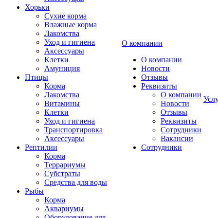
Хорьки
Сухие корма
Влажные корма
Лакомства
Уход и гигиена
О компании
Аксессуары
Клетки
О компании
Амуниция
Новости
Птицы
Отзывы
Корма
Реквизиты
Лакомства
О компании
Усл
Витамины
Новости
Клетки
Отзывы
Уход и гигиена
Реквизиты
Транспортировка
Сотрудники
Аксессуары
Вакансии
Рептилии
Сотрудники
Корма
Террариумы
Субстраты
Средства для воды
Рыбы
Корма
Аквариумы
Оборудование для