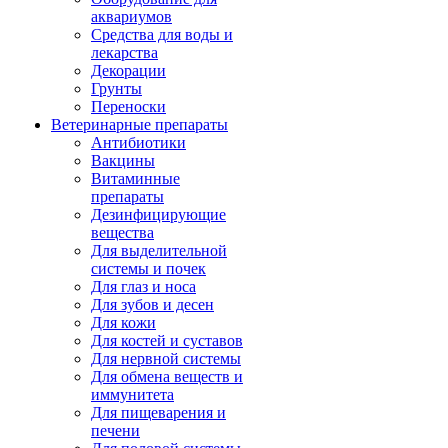
аквариумов
Средства для воды и
лекарства
Декорации
Грунты
Переноски
Ветеринарные препараты
Антибиотики
Вакцины
Витаминные
препараты
Дезинфицирующие
вещества
Для выделительной
системы и почек
Для глаз и носа
Для зубов и десен
Для кожи
Для костей и суставов
Для нервной системы
Для обмена веществ и
иммунитета
Для пищеварения и
печени