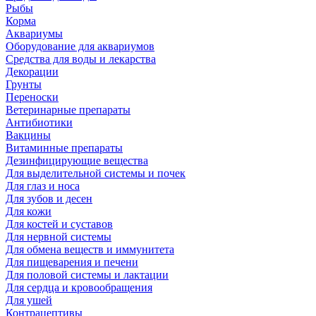
Рыбы
Корма
Аквариумы
Оборудование для аквариумов
Средства для воды и лекарства
Декорации
Грунты
Переноски
Ветеринарные препараты
Антибиотики
Вакцины
Витаминные препараты
Дезинфицирующие вещества
Для выделительной системы и почек
Для глаз и носа
Для зубов и десен
Для кожи
Для костей и суставов
Для нервной системы
Для обмена веществ и иммунитета
Для пищеварения и печени
Для половой системы и лактации
Для сердца и кровообращения
Для ушей
Контрацептивы