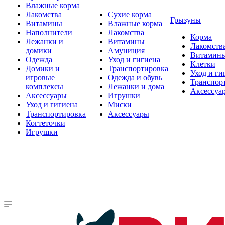
Влажные корма
Лакомства
Сухие корма
Грызуны
Витамины
Влажные корма
Наполнители
Лакомства
Корма
Лежанки и
Витамины
Лакомств
домики
Амуниция
Витамин
Одежда
Уход и гигиена
Клетки
Домики и
Транспортировка
Уход и ги
игровые
Одежда и обувь
Транспор
комплексы
Лежанки и дома
Аксессуа
Аксессуары
Игрушки
Уход и гигиена
Миски
Транспортировка
Аксессуары
Когтеточки
Игрушки