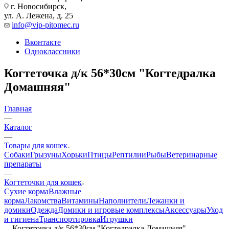
г. Новосибирск,
ул. А. Лежена, д. 25
info@vip-pitomec.ru
Вконтакте
Одноклассники
Когтеточка д/к 56*30см "Когтедралка
Домашняя"
Главная
—
Каталог
—
Товары для кошек
Собаки
Грызуны
Хорьки
Птицы
Рептилии
Рыбы
Ветеринарные
препараты
—
Когтеточки для кошек
Сухие корма
Влажные
корма
Лакомства
Витамины
Наполнители
Лежанки и
домики
Одежда
Домики и игровые комплексы
Аксессуары
Уход
и гигиена
Транспортировка
Игрушки
—
Когтеточка д/к 56*30см "Когтедралка Домашняя"