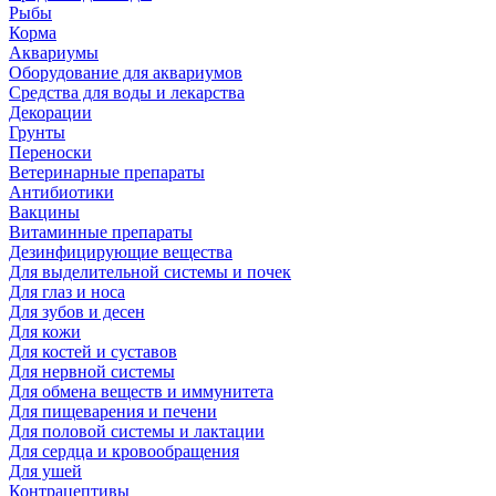
Рыбы
Корма
Аквариумы
Оборудование для аквариумов
Средства для воды и лекарства
Декорации
Грунты
Переноски
Ветеринарные препараты
Антибиотики
Вакцины
Витаминные препараты
Дезинфицирующие вещества
Для выделительной системы и почек
Для глаз и носа
Для зубов и десен
Для кожи
Для костей и суставов
Для нервной системы
Для обмена веществ и иммунитета
Для пищеварения и печени
Для половой системы и лактации
Для сердца и кровообращения
Для ушей
Контрацептивы