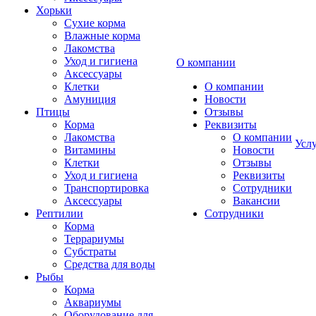
Хорьки
Сухие корма
Влажные корма
Лакомства
Уход и гигиена
О компании
Аксессуары
Клетки
О компании
Амуниция
Новости
Птицы
Отзывы
Корма
Реквизиты
Лакомства
О компании
Усл
Витамины
Новости
Клетки
Отзывы
Уход и гигиена
Реквизиты
Транспортировка
Сотрудники
Аксессуары
Вакансии
Рептилии
Сотрудники
Корма
Террариумы
Субстраты
Средства для воды
Рыбы
Корма
Аквариумы
Оборудование для