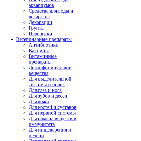
аквариумов
Средства для воды и
лекарства
Декорации
Грунты
Переноски
Ветеринарные препараты
Антибиотики
Вакцины
Витаминные
препараты
Дезинфицирующие
вещества
Для выделительной
системы и почек
Для глаз и носа
Для зубов и десен
Для кожи
Для костей и суставов
Для нервной системы
Для обмена веществ и
иммунитета
Для пищеварения и
печени