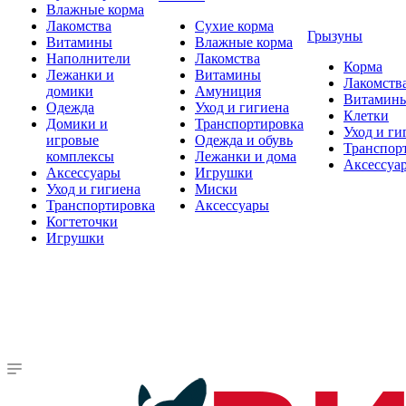
Влажные корма
Лакомства
Сухие корма
Грызуны
Витамины
Влажные корма
Наполнители
Лакомства
Корма
Лежанки и
Витамины
Лакомств
домики
Амуниция
Витамин
Одежда
Уход и гигиена
Клетки
Домики и
Транспортировка
Уход и ги
игровые
Одежда и обувь
Транспор
комплексы
Лежанки и дома
Аксессуа
Аксессуары
Игрушки
Уход и гигиена
Миски
Транспортировка
Аксессуары
Когтеточки
Игрушки