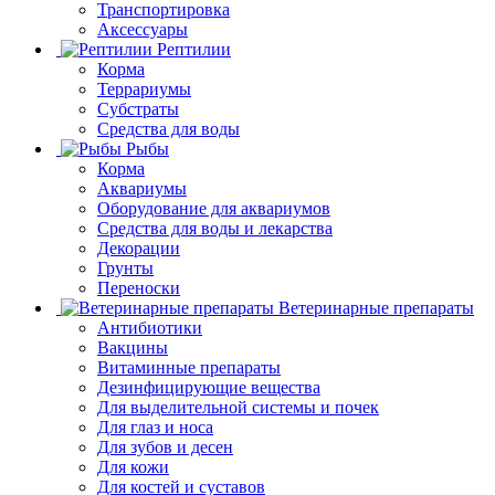
Транспортировка
Аксессуары
Рептилии
Корма
Террариумы
Субстраты
Средства для воды
Рыбы
Корма
Аквариумы
Оборудование для аквариумов
Средства для воды и лекарства
Декорации
Грунты
Переноски
Ветеринарные препараты
Антибиотики
Вакцины
Витаминные препараты
Дезинфицирующие вещества
Для выделительной системы и почек
Для глаз и носа
Для зубов и десен
Для кожи
Для костей и суставов