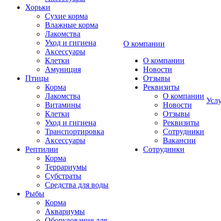
Хорьки
Сухие корма
Влажные корма
Лакомства
Уход и гигиена
О компании
Аксессуары
Клетки
О компании
Амуниция
Новости
Птицы
Отзывы
Корма
Реквизиты
Лакомства
О компании
Усл
Витамины
Новости
Клетки
Отзывы
Уход и гигиена
Реквизиты
Транспортировка
Сотрудники
Аксессуары
Вакансии
Рептилии
Сотрудники
Корма
Террариумы
Субстраты
Средства для воды
Рыбы
Корма
Аквариумы
Оборудование для