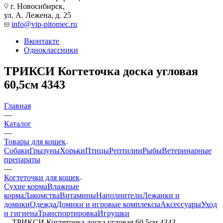
г. Новосибирск,
ул. А. Лежена, д. 25
info@vip-pitomec.ru
Вконтакте
Одноклассники
ТРИКСИ Когтеточка доска угловая
60,5см 4343
Главная
—
Каталог
—
Товары для кошек
Собаки
Грызуны
Хорьки
Птицы
Рептилии
Рыбы
Ветеринарные
препараты
—
Когтеточки для кошек
Сухие корма
Влажные
корма
Лакомства
Витамины
Наполнители
Лежанки и
домики
Одежда
Домики и игровые комплексы
Аксессуары
Уход
и гигиена
Транспортировка
Игрушки
—
ТРИКСИ Когтеточка доска угловая 60,5см 4343