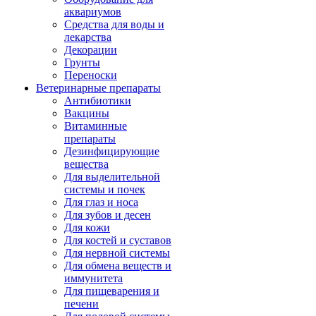
аквариумов
Средства для воды и
лекарства
Декорации
Грунты
Переноски
Ветеринарные препараты
Антибиотики
Вакцины
Витаминные
препараты
Дезинфицирующие
вещества
Для выделительной
системы и почек
Для глаз и носа
Для зубов и десен
Для кожи
Для костей и суставов
Для нервной системы
Для обмена веществ и
иммунитета
Для пищеварения и
печени