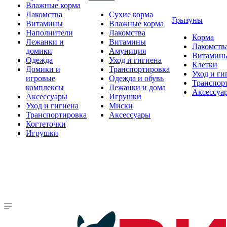
Влажные корма
Лакомства
Сухие корма
Грызуны
Витамины
Влажные корма
Наполнители
Лакомства
Корма
Лежанки и
Витамины
Лакомств
домики
Амуниция
Витамин
Одежда
Уход и гигиена
Клетки
Домики и
Транспортировка
Уход и ги
игровые
Одежда и обувь
Транспор
комплексы
Лежанки и дома
Аксессуа
Аксессуары
Игрушки
Уход и гигиена
Миски
Транспортировка
Аксессуары
Когтеточки
Игрушки