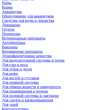
Рыбы
Корма
Аквариумы
Оборудование для аквариумов
Средства для воды и лекарства
Декорации
Грунты
Переноски
Ветеринарные препараты
Антибиотики
Вакцины
Витаминные препараты
Дезинфицирующие вещества
Для выделительной системы и почек
Для глаз и носа
Для зубов и десен
Для кожи
Для костей и суставов
Для нервной системы
Для обмена веществ и иммунитета
Для пищеварения и печени
Для половой системы и лактации
Для сердца и кровообращения
Для ушей
Контрацептивы