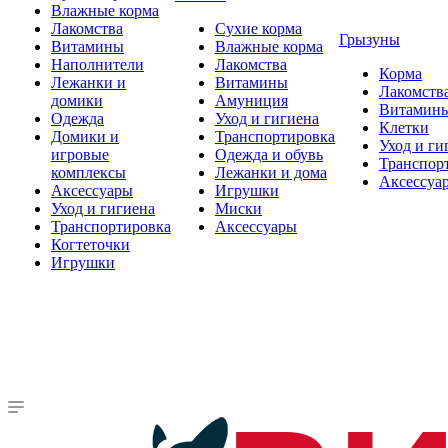
Влажные корма
Лакомства
Сухие корма
Грызуны
Витамины
Влажные корма
Наполнители
Лакомства
Корма
Лежанки и
Витамины
Лакомств
домики
Амуниция
Витамин
Одежда
Уход и гигиена
Клетки
Домики и
Транспортировка
Уход и ги
игровые
Одежда и обувь
Транспор
комплексы
Лежанки и дома
Аксессуа
Аксессуары
Игрушки
Уход и гигиена
Миски
Транспортировка
Аксессуары
Когтеточки
Игрушки