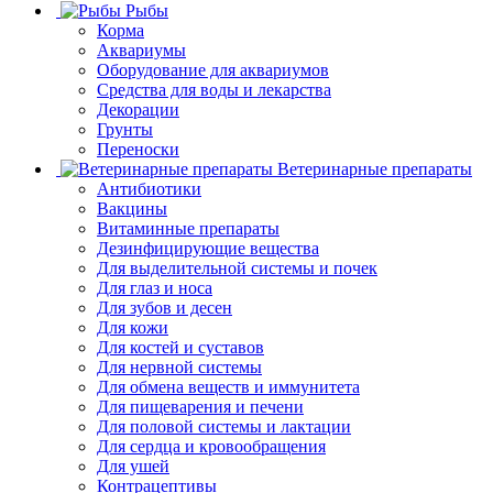
Рыбы
Корма
Аквариумы
Оборудование для аквариумов
Средства для воды и лекарства
Декорации
Грунты
Переноски
Ветеринарные препараты
Антибиотики
Вакцины
Витаминные препараты
Дезинфицирующие вещества
Для выделительной системы и почек
Для глаз и носа
Для зубов и десен
Для кожи
Для костей и суставов
Для нервной системы
Для обмена веществ и иммунитета
Для пищеварения и печени
Для половой системы и лактации
Для сердца и кровообращения
Для ушей
Контрацептивы