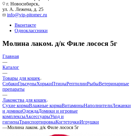
г. Новосибирск,
ул. А. Лежена, д. 25
info@vip-pitomec.ru
Вконтакте
Одноклассники
Молина лаком. д/к Филе лосося 5г
Главная
—
Каталог
—
Товары для кошек
Собаки
Грызуны
Хорьки
Птицы
Рептилии
Рыбы
Ветеринарные
препараты
—
Лакомства для кошек
Сухие корма
Влажные корма
Витамины
Наполнители
Лежанки
и домики
Одежда
Домики и игровые
комплексы
Аксессуары
Уход и
гигиена
Транспортировка
Когтеточки
Игрушки
—
Молина лаком. д/к Филе лосося 5г