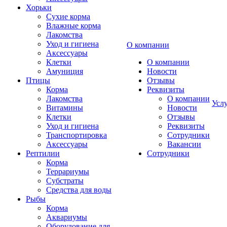
Хорьки
Сухие корма
Влажные корма
Лакомства
Уход и гигиена
О компании
Аксессуары
Клетки
О компании
Амуниция
Новости
Птицы
Отзывы
Корма
Реквизиты
Лакомства
О компании
Усл
Витамины
Новости
Клетки
Отзывы
Уход и гигиена
Реквизиты
Транспортировка
Сотрудники
Аксессуары
Вакансии
Рептилии
Сотрудники
Корма
Террариумы
Субстраты
Средства для воды
Рыбы
Корма
Аквариумы
Оборудование для