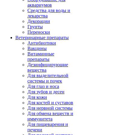
аквариумов
Средства для воды и
лекарства
Декорации
Грунты
Переноски
Ветеринарные препараты
Антибиотики
Вакцины
Витаминные
препараты
Дезинфицирующие
вещества
Для выделительной
системы и почек
Для глаз и носа
Для зубов и десен
Для кожи
Для костей и суставов
Для нервной системы
Для обмена веществ и
иммунитета
Для пищеварения и
печени