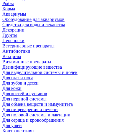
Рыбы
Корма
Аквариумы
Оборудование для аквариумов
Средства для воды и лекарства
Декорации
Грунты
Переноски
Ветеринарные препараты
Антибиотики
Вакцины
Витаминные препараты
Дезинфицирующие вещества
Для выделительной системы и почек
Для глаз и носа
Для зубов и десен
Для кожи
Для костей и суставов
Для нервной системы
Для обмена веществ и иммунитета
Для пищеварения и печени
Для половой системы и лактации
Для сердца и кровообращения
Для ушей
Контрацептивы