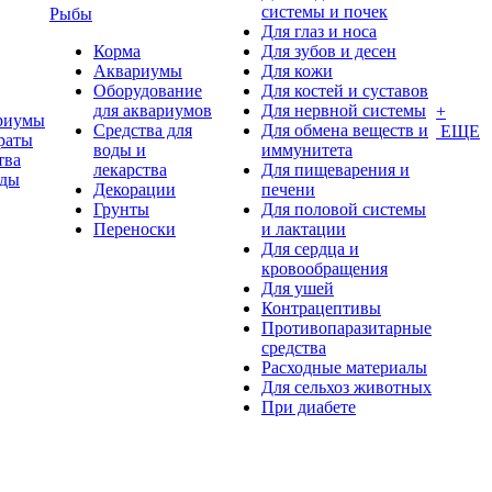
системы и почек
Рыбы
Для глаз и носа
Корма
Для зубов и десен
Аквариумы
Для кожи
Оборудование
Для костей и суставов
для аквариумов
Для нервной системы
+
риумы
Средства для
Для обмена веществ и
ЕЩЕ
раты
воды и
иммунитета
тва
лекарства
Для пищеварения и
оды
Декорации
печени
Грунты
Для половой системы
Переноски
и лактации
Для сердца и
кровообращения
Для ушей
Контрацептивы
Противопаразитарные
средства
Расходные материалы
Для сельхоз животных
При диабете