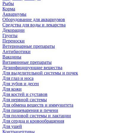
Рыбы
Корма
Аквариумы
Оборудование для аквариумов
Средства для воды и лекарства
Декорации
Грунты
Переноски
Ветеринарные препараты
Антибиотики
Вакцины
Витаминные препараты
Дезинфицирующие вещества
Для выделительной системы и почек
Для глаз и носа
Для зубов и десен
Для кожи
Для костей и суставов
Для нервной системы
Для обмена веществ и иммунитета
Для пищеварения и печени
Для половой системы и лактации
Для сердца и кровообращения
Для ушей
Контрацептивы