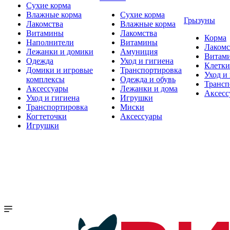
Сухие корма
Влажные корма
Сухие корма
Грызуны
Лакомства
Влажные корма
Витамины
Лакомства
Корма
Наполнители
Витамины
Лакомс
Лежанки и домики
Амуниция
Витам
Одежда
Уход и гигиена
Клетки
Домики и игровые
Транспортировка
Уход и
комплексы
Одежда и обувь
Трансп
Аксессуары
Лежанки и дома
Аксесс
Уход и гигиена
Игрушки
Транспортировка
Миски
Когтеточки
Аксессуары
Игрушки