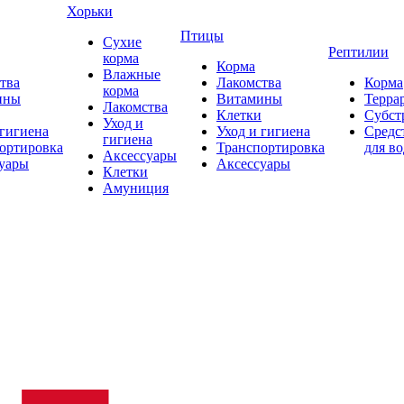
Хорьки
Птицы
Сухие
Рептилии
корма
Корма
Влажные
тва
Лакомства
Корма
корма
ины
Витамины
Терра
Лакомства
Клетки
Субст
Уход и
 гигиена
Уход и гигиена
Средс
гигиена
ортировка
Транспортировка
для в
Аксессуары
уары
Аксессуары
Клетки
Амуниция