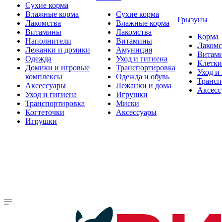
Сухие корма
Влажные корма
Сухие корма
Грызуны
Лакомства
Влажные корма
Витамины
Лакомства
Корма
Наполнители
Витамины
Лакомс
Лежанки и домики
Амуниция
Витам
Одежда
Уход и гигиена
Клетки
Домики и игровые
Транспортировка
Уход и
комплексы
Одежда и обувь
Трансп
Аксессуары
Лежанки и дома
Аксесс
Уход и гигиена
Игрушки
Транспортировка
Миски
Когтеточки
Аксессуары
Игрушки