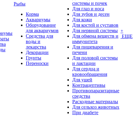
системы и почек
Рыбы
Для глаз и носа
Корма
Для зубов и десен
Аквариумы
Для кожи
Оборудование
Для костей и суставов
для аквариумов
Для нервной системы
+
риумы
Средства для
Для обмена веществ и
ЕЩЕ
раты
воды и
иммунитета
тва
лекарства
Для пищеварения и
оды
Декорации
печени
Грунты
Для половой системы
Переноски
и лактации
Для сердца и
кровообращения
Для ушей
Контрацептивы
Противопаразитарные
средства
Расходные материалы
Для сельхоз животных
При диабете