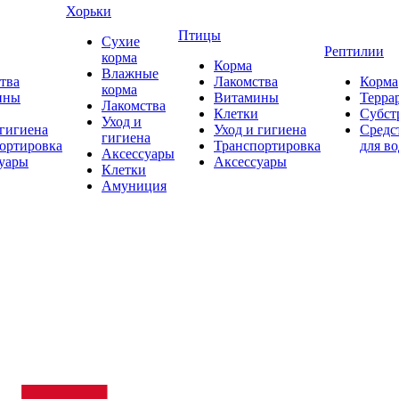
Хорьки
Птицы
Сухие
Рептилии
корма
Корма
Влажные
тва
Лакомства
Корма
корма
ины
Витамины
Терра
Лакомства
Клетки
Субст
Уход и
 гигиена
Уход и гигиена
Средс
гигиена
ортировка
Транспортировка
для в
Аксессуары
уары
Аксессуары
Клетки
Амуниция