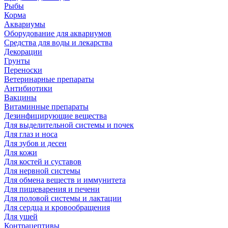
Рыбы
Корма
Аквариумы
Оборудование для аквариумов
Средства для воды и лекарства
Декорации
Грунты
Переноски
Ветеринарные препараты
Антибиотики
Вакцины
Витаминные препараты
Дезинфицирующие вещества
Для выделительной системы и почек
Для глаз и носа
Для зубов и десен
Для кожи
Для костей и суставов
Для нервной системы
Для обмена веществ и иммунитета
Для пищеварения и печени
Для половой системы и лактации
Для сердца и кровообращения
Для ушей
Контрацептивы