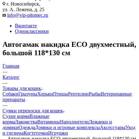
г. Новосибирск,
ул. А. Лежена, д. 25
info@vip-pitomec.ru
Вконтакте
Одноклассники
Автогамак накидка ECO двухместный,
большой 118*130 см
Главная
—
Каталог
—
Товары для кошек
Собаки
Грызуны
Хорьки
Птицы
Рептилии
Рыбы
Ветеринарные
препараты
—
Сумки переноски для кошек
Сухие корма
Влажные
корма
Лакомства
Витамины
Наполнители
Лежанки и
домики
Одежда
Домики и игровые комплексы
Аксессуары
Уход
и гигиена
Когтеточки
Игрушки
—
Автогамак накидка ECO двухместный, большой 118*130 см