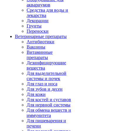
аквариумов
Средства для воды и
лекарства
Декорации
Грунты
Переноски
Ветеринарные препараты
Антибиотики
Вакцины
Витаминные
препараты
Дезинфицирующие
вещества
Для выделительной
системы и почек
Для глаз и носа
Для зубов и десен
Для кожи
Для костей и суставов
Для нервной системы
Для обмена веществ и
иммунитета
Для пищеварения и
печени