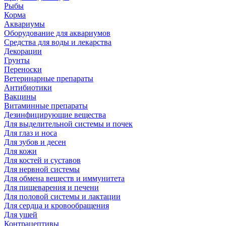
Рыбы
Корма
Аквариумы
Оборудование для аквариумов
Средства для воды и лекарства
Декорации
Грунты
Переноски
Ветеринарные препараты
Антибиотики
Вакцины
Витаминные препараты
Дезинфицирующие вещества
Для выделительной системы и почек
Для глаз и носа
Для зубов и десен
Для кожи
Для костей и суставов
Для нервной системы
Для обмена веществ и иммунитета
Для пищеварения и печени
Для половой системы и лактации
Для сердца и кровообращения
Для ушей
Контрацептивы