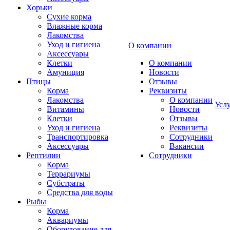
Хорьки
Сухие корма
Влажные корма
Лакомства
Уход и гигиена
О компании
Аксессуары
Клетки
О компании
Амуниция
Новости
Птицы
Отзывы
Корма
Реквизиты
Лакомства
О компании
Усл
Витамины
Новости
Клетки
Отзывы
Уход и гигиена
Реквизиты
Транспортировка
Сотрудники
Аксессуары
Вакансии
Рептилии
Сотрудники
Корма
Террариумы
Субстраты
Средства для воды
Рыбы
Корма
Аквариумы
Оборудование для