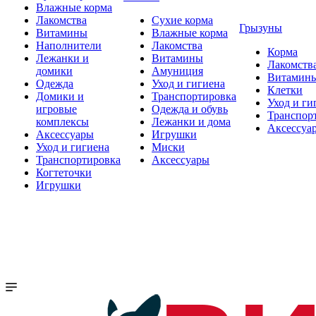
Влажные корма
Лакомства
Сухие корма
Грызуны
Витамины
Влажные корма
Наполнители
Лакомства
Корма
Лежанки и
Витамины
Лакомств
домики
Амуниция
Витамин
Одежда
Уход и гигиена
Клетки
Домики и
Транспортировка
Уход и ги
игровые
Одежда и обувь
Транспор
комплексы
Лежанки и дома
Аксессуа
Аксессуары
Игрушки
Уход и гигиена
Миски
Транспортировка
Аксессуары
Когтеточки
Игрушки