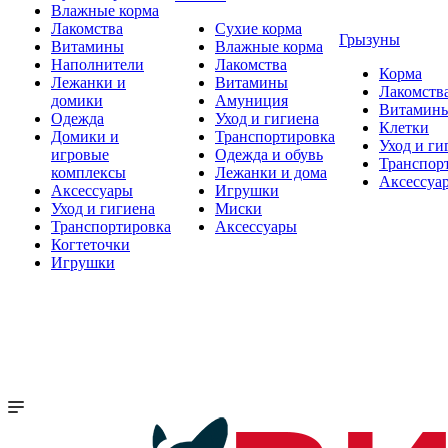
Влажные корма
Лакомства
Сухие корма
Грызуны
Витамины
Влажные корма
Наполнители
Лакомства
Корма
Лежанки и
Витамины
Лакомств
домики
Амуниция
Витамин
Одежда
Уход и гигиена
Клетки
Домики и
Транспортировка
Уход и ги
игровые
Одежда и обувь
Транспор
комплексы
Лежанки и дома
Аксессуа
Аксессуары
Игрушки
Уход и гигиена
Миски
Транспортировка
Аксессуары
Когтеточки
Игрушки