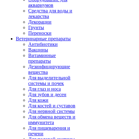
аквариумов
Средства для воды и
лекарства
Декорации
Грунты
Переноски
Ветеринарные препараты
Антибиотики
Вакцины
Витаминные
препараты
Дезинфицирующие
вещества
Для выделительной
системы и почек
Для глаз и носа
Для зубов и десен
Для кожи
Для костей и суставов
Для нервной системы
Для обмена веществ и
иммунитета
Для пищеварения и
печени