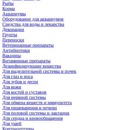
Рыбы
Корма
Аквариумы
Оборудование для аквариумов
Средства для воды и лекарства
Декорации
Грунты
Переноски
Ветеринарные препараты
Антибиотики
Вакцины
Витаминные препараты
Дезинфицирующие вещества
Для выделительной системы и почек
Для глаз и носа
Для зубов и десен
Для кожи
Для костей и суставов
Для нервной системы
Для обмена веществ и иммунитета
Для пищеварения и печени
Для половой системы и лактации
Для сердца и кровообращения
Для ушей
Контрацептивы