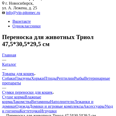
г. Новосибирск,
ул. А. Лежена, д. 25
info@vip-pitomec.ru
Вконтакте
Одноклассники
Переноска для животных Триол
47,5*30,5*29,5 см
Главная
—
Каталог
—
Товары для кошек
Собаки
Грызуны
Хорьки
Птицы
Рептилии
Рыбы
Ветеринарные
препараты
—
Сумки переноски для кошек
Сухие корма
Влажные
корма
Лакомства
Витамины
Наполнители
Лежанки и
домики
Одежда
Домики и игровые комплексы
Аксессуары
Уход
и гигиена
Когтеточки
Игрушки
—
Переноска для животных Триол 47,5*30,5*29,5 см