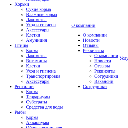
Хорьки
Сухие корма
Влажные корма
Лакомства
Уход и гигиена
О компании
Аксессуары
Клетки
О компании
Амуниция
Новости
Птицы
Отзывы
Корма
Реквизиты
Лакомства
О компании
Усл
Витамины
Новости
Клетки
Отзывы
Уход и гигиена
Реквизиты
Транспортировка
Сотрудники
Аксессуары
Вакансии
Рептилии
Сотрудники
Корма
Террариумы
Субстраты
Средства для воды
Рыбы
Корма
Аквариумы
Оборудование для