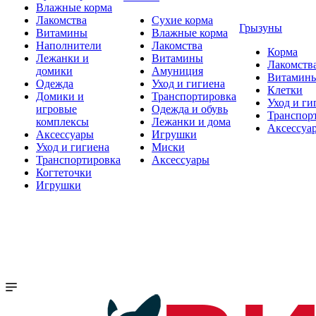
Влажные корма
Лакомства
Сухие корма
Грызуны
Витамины
Влажные корма
Наполнители
Лакомства
Корма
Лежанки и
Витамины
Лакомств
домики
Амуниция
Витамин
Одежда
Уход и гигиена
Клетки
Домики и
Транспортировка
Уход и ги
игровые
Одежда и обувь
Транспор
комплексы
Лежанки и дома
Аксессуа
Аксессуары
Игрушки
Уход и гигиена
Миски
Транспортировка
Аксессуары
Когтеточки
Игрушки