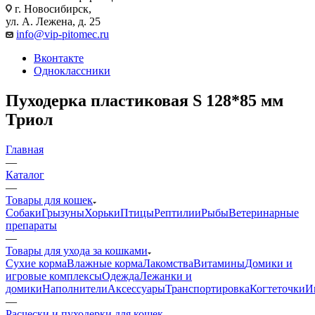
г. Новосибирск,
ул. А. Лежена, д. 25
info@vip-pitomec.ru
Вконтакте
Одноклассники
Пуходерка пластиковая S 128*85 мм
Триол
Главная
—
Каталог
—
Товары для кошек
Собаки
Грызуны
Хорьки
Птицы
Рептилии
Рыбы
Ветеринарные
препараты
—
Товары для ухода за кошками
Сухие корма
Влажные корма
Лакомства
Витамины
Домики и
игровые комплексы
Одежда
Лежанки и
домики
Наполнители
Аксессуары
Транспортировка
Когтеточки
И
—
Расчески и пуходерки для кошек