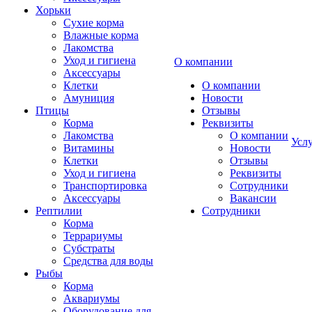
Хорьки
Сухие корма
Влажные корма
Лакомства
Уход и гигиена
О компании
Аксессуары
Клетки
О компании
Амуниция
Новости
Птицы
Отзывы
Корма
Реквизиты
Лакомства
О компании
Усл
Витамины
Новости
Клетки
Отзывы
Уход и гигиена
Реквизиты
Транспортировка
Сотрудники
Аксессуары
Вакансии
Рептилии
Сотрудники
Корма
Террариумы
Субстраты
Средства для воды
Рыбы
Корма
Аквариумы
Оборудование для