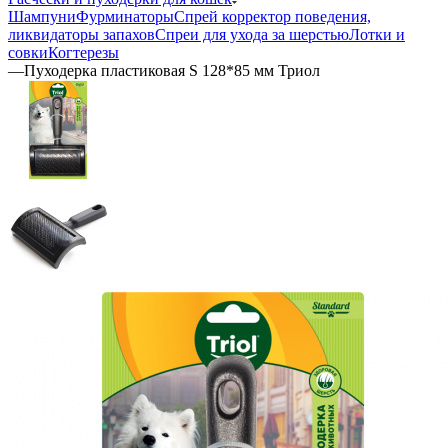
Шампуни
Фурминаторы
Спрей корректор поведения,
ликвидаторы запахов
Спреи для ухода за шерстью
Лотки и
совки
Когтерезы
—
Пуходерка пластиковая S 128*85 мм Триол