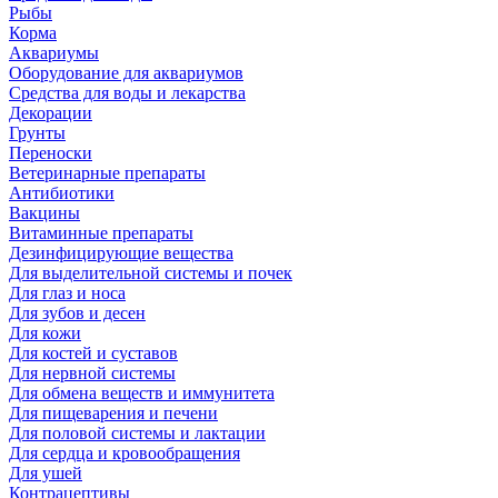
Рыбы
Корма
Аквариумы
Оборудование для аквариумов
Средства для воды и лекарства
Декорации
Грунты
Переноски
Ветеринарные препараты
Антибиотики
Вакцины
Витаминные препараты
Дезинфицирующие вещества
Для выделительной системы и почек
Для глаз и носа
Для зубов и десен
Для кожи
Для костей и суставов
Для нервной системы
Для обмена веществ и иммунитета
Для пищеварения и печени
Для половой системы и лактации
Для сердца и кровообращения
Для ушей
Контрацептивы