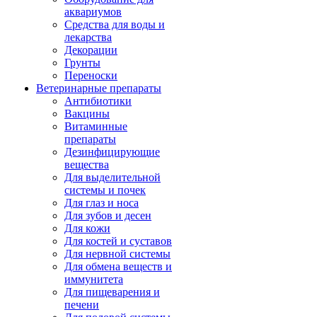
аквариумов
Средства для воды и
лекарства
Декорации
Грунты
Переноски
Ветеринарные препараты
Антибиотики
Вакцины
Витаминные
препараты
Дезинфицирующие
вещества
Для выделительной
системы и почек
Для глаз и носа
Для зубов и десен
Для кожи
Для костей и суставов
Для нервной системы
Для обмена веществ и
иммунитета
Для пищеварения и
печени