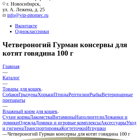
г. Новосибирск,
ул. А. Лежена, д. 25
info@vip-pitomec.ru
Вконтакте
Одноклассники
Четвероногий Гурман консервы для
котят говядина 100 г
Главная
—
Каталог
—
Товары для кошек
Собаки
Грызуны
Хорьки
Птицы
Рептилии
Рыбы
Ветеринарные
препараты
—
Влажный корм для кошек
Сухие корма
Лакомства
Витамины
Наполнители
Лежанки и
домики
Одежда
Домики и игровые комплексы
Аксессуары
Уход
и гигиена
Транспортировка
Когтеточки
Игрушки
—
Четвероногий Гурман консервы для котят говядина 100 г