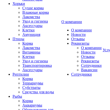
Хорьки
Сухие корма
Влажные корма
Лакомства
Уход и гигиена
О компании
Аксессуары
Клетки
О компании
Амуниция
Новости
Птицы
Отзывы
Корма
Реквизиты
Лакомства
О компании
Усл
Витамины
Новости
Клетки
Отзывы
Уход и гигиена
Реквизиты
Транспортировка
Сотрудники
Аксессуары
Вакансии
Рептилии
Сотрудники
Корма
Террариумы
Субстраты
Средства для воды
Рыбы
Корма
Аквариумы
Оборудование для