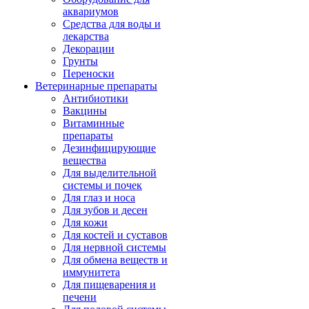
аквариумов
Средства для воды и
лекарства
Декорации
Грунты
Переноски
Ветеринарные препараты
Антибиотики
Вакцины
Витаминные
препараты
Дезинфицирующие
вещества
Для выделительной
системы и почек
Для глаз и носа
Для зубов и десен
Для кожи
Для костей и суставов
Для нервной системы
Для обмена веществ и
иммунитета
Для пищеварения и
печени