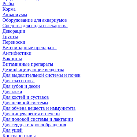
Рыбы
Корма
Аквариумы
Оборудование для аквариумов
Средства для воды и лекарства
Декорации
Грунты
Переноски
Ветеринарные препараты
Антибиотики
Вакцины
Витаминные препараты
Дезинфицирующие вещества
Для выделительной системы и почек
Для глаз и носа
Для зубов и десен
Для кожи
Для костей и суставов
Для нервной системы
Для обмена веществ и иммунитета
Для пищеварения и печени
Для половой системы и лактации
Для сердца и кровообращения
Для ушей
Контрацептивы