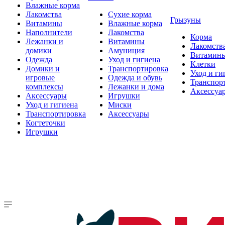
Влажные корма
Лакомства
Сухие корма
Грызуны
Витамины
Влажные корма
Наполнители
Лакомства
Корма
Лежанки и
Витамины
Лакомств
домики
Амуниция
Витамин
Одежда
Уход и гигиена
Клетки
Домики и
Транспортировка
Уход и ги
игровые
Одежда и обувь
Транспор
комплексы
Лежанки и дома
Аксессуа
Аксессуары
Игрушки
Уход и гигиена
Миски
Транспортировка
Аксессуары
Когтеточки
Игрушки