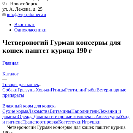
г. Новосибирск,
ул. А. Лежена, д. 25
info@vip-pitomec.ru
Вконтакте
Одноклассники
Четвероногий Гурман консервы для
кошек паштет курица 190 г
Главная
—
Каталог
—
Товары для кошек
Собаки
Грызуны
Хорьки
Птицы
Рептилии
Рыбы
Ветеринарные
препараты
—
Влажный корм для кошек
Сухие корма
Лакомства
Витамины
Наполнители
Лежанки и
домики
Одежда
Домики и игровые комплексы
Аксессуары
Уход
и гигиена
Транспортировка
Когтеточки
Игрушки
—
Четвероногий Гурман консервы для кошек паштет курица
190 г