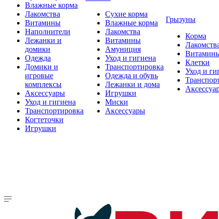
Влажные корма
Лакомства
Сухие корма
Грызуны
Витамины
Влажные корма
Наполнители
Лакомства
Корма
Лежанки и
Витамины
Лакомств
домики
Амуниция
Витамин
Одежда
Уход и гигиена
Клетки
Домики и
Транспортировка
Уход и ги
игровые
Одежда и обувь
Транспор
комплексы
Лежанки и дома
Аксессуа
Аксессуары
Игрушки
Уход и гигиена
Миски
Транспортировка
Аксессуары
Когтеточки
Игрушки