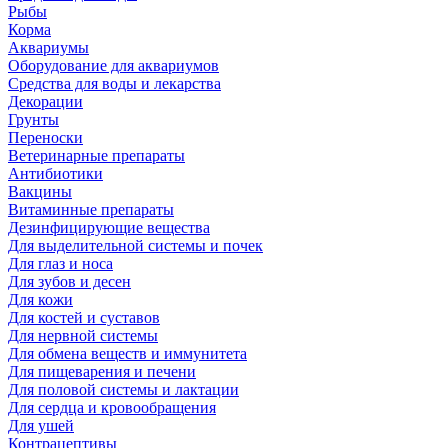
Рыбы
Корма
Аквариумы
Оборудование для аквариумов
Средства для воды и лекарства
Декорации
Грунты
Переноски
Ветеринарные препараты
Антибиотики
Вакцины
Витаминные препараты
Дезинфицирующие вещества
Для выделительной системы и почек
Для глаз и носа
Для зубов и десен
Для кожи
Для костей и суставов
Для нервной системы
Для обмена веществ и иммунитета
Для пищеварения и печени
Для половой системы и лактации
Для сердца и кровообращения
Для ушей
Контрацептивы