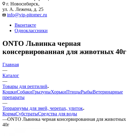
г. Новосибирск,
ул. А. Лежена, д. 25
info@vip-pitomec.ru
Вконтакте
Одноклассники
ONTO Львинка черная
консервированная для животных 40г
Главная
—
Каталог
—
Товары для рептилий
Кошки
Собаки
Грызуны
Хорьки
Птицы
Рыбы
Ветеринарные
препараты
—
Террариумы для змей, черепах, улиток
Корма
Субстраты
Средства для воды
—
ONTO Львинка черная консервированная для животных
40г