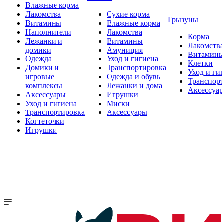
Влажные корма
Лакомства
Сухие корма
Грызуны
Витамины
Влажные корма
Наполнители
Лакомства
Корма
Лежанки и
Витамины
Лакомств
домики
Амуниция
Витамин
Одежда
Уход и гигиена
Клетки
Домики и
Транспортировка
Уход и ги
игровые
Одежда и обувь
Транспор
комплексы
Лежанки и дома
Аксессуа
Аксессуары
Игрушки
Уход и гигиена
Миски
Транспортировка
Аксессуары
Когтеточки
Игрушки