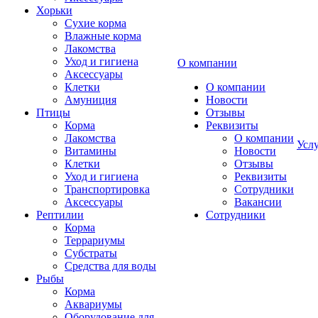
Хорьки
Сухие корма
Влажные корма
Лакомства
Уход и гигиена
О компании
Аксессуары
Клетки
О компании
Амуниция
Новости
Птицы
Отзывы
Корма
Реквизиты
Лакомства
О компании
Усл
Витамины
Новости
Клетки
Отзывы
Уход и гигиена
Реквизиты
Транспортировка
Сотрудники
Аксессуары
Вакансии
Рептилии
Сотрудники
Корма
Террариумы
Субстраты
Средства для воды
Рыбы
Корма
Аквариумы
Оборудование для