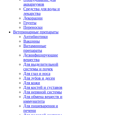
аквариумов
Средства для воды и
лекарства
Декорации
Грунты
Переноски
Ветеринарные препараты
Антибиотики
Вакцины
Витаминные
препараты
Дезинфицирующие
вещества
Для выделительной
системы и почек
Для глаз и носа
Для зубов и десен
Для кожи
Для костей и суставов
Для нервной системы
Для обмена веществ и
иммунитета
Для пищеварения и
печени