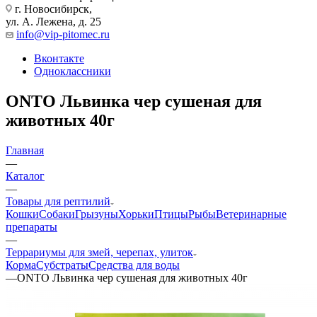
г. Новосибирск,
ул. А. Лежена, д. 25
info@vip-pitomec.ru
Вконтакте
Одноклассники
ONTO Львинка чер сушеная для
животных 40г
Главная
—
Каталог
—
Товары для рептилий
Кошки
Собаки
Грызуны
Хорьки
Птицы
Рыбы
Ветеринарные
препараты
—
Террариумы для змей, черепах, улиток
Корма
Субстраты
Средства для воды
—
ONTO Львинка чер сушеная для животных 40г