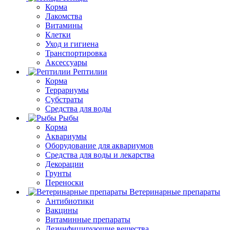
Корма
Лакомства
Витамины
Клетки
Уход и гигиена
Транспортировка
Аксессуары
Рептилии
Корма
Террариумы
Субстраты
Средства для воды
Рыбы
Корма
Аквариумы
Оборудование для аквариумов
Средства для воды и лекарства
Декорации
Грунты
Переноски
Ветеринарные препараты
Антибиотики
Вакцины
Витаминные препараты
Дезинфицирующие вещества