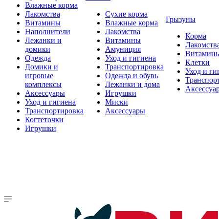
Влажные корма
Лакомства
Сухие корма
Грызуны
Витамины
Влажные корма
Наполнители
Лакомства
Корма
Лежанки и
Витамины
Лакомств
домики
Амуниция
Витамин
Одежда
Уход и гигиена
Клетки
Домики и
Транспортировка
Уход и ги
игровые
Одежда и обувь
Транспор
комплексы
Лежанки и дома
Аксессуа
Аксессуары
Игрушки
Уход и гигиена
Миски
Транспортировка
Аксессуары
Когтеточки
Игрушки