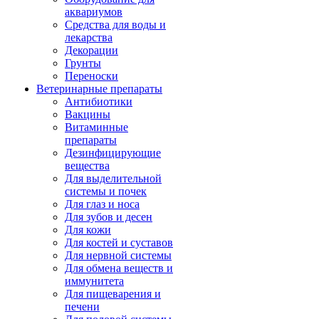
аквариумов
Средства для воды и
лекарства
Декорации
Грунты
Переноски
Ветеринарные препараты
Антибиотики
Вакцины
Витаминные
препараты
Дезинфицирующие
вещества
Для выделительной
системы и почек
Для глаз и носа
Для зубов и десен
Для кожи
Для костей и суставов
Для нервной системы
Для обмена веществ и
иммунитета
Для пищеварения и
печени