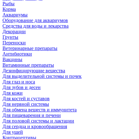
Рыбы
Корма
Аквариумы
Оборудование для аквариумов
Средства для воды и лекарства
Декорации
Грунты
Переноски
Ветеринарные препараты
Антибиотики
Вакцины
Витаминные препараты
Дезинфицирующие вещества
Для выделительной системы и почек
Для глаз и носа
Для зубов и десен
Для кожи
Для костей и суставов
Для нервной системы
Для обмена веществ и иммунитета
Для пищеварения и печени
Для половой системы и лактации
Для сердца и кровообращения
Для ушей
Контрацептивы