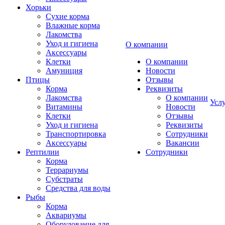
Хорьки
Сухие корма
Влажные корма
Лакомства
Уход и гигиена
О компании
Аксессуары
Клетки
О компании
Амуниция
Новости
Птицы
Отзывы
Корма
Реквизиты
Лакомства
О компании
Усл
Витамины
Новости
Клетки
Отзывы
Уход и гигиена
Реквизиты
Транспортировка
Сотрудники
Аксессуары
Вакансии
Рептилии
Сотрудники
Корма
Террариумы
Субстраты
Средства для воды
Рыбы
Корма
Аквариумы
Оборудование для