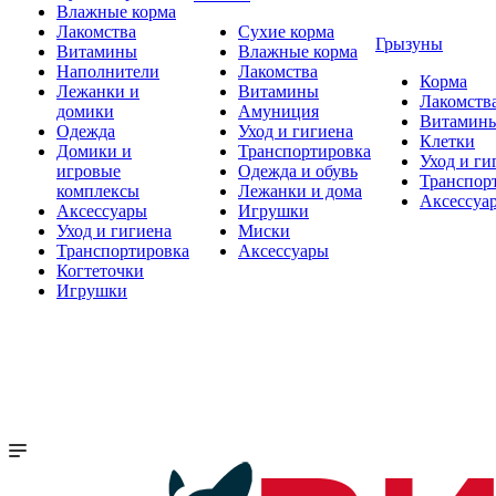
Влажные корма
Лакомства
Сухие корма
Грызуны
Витамины
Влажные корма
Наполнители
Лакомства
Корма
Лежанки и
Витамины
Лакомств
домики
Амуниция
Витамин
Одежда
Уход и гигиена
Клетки
Домики и
Транспортировка
Уход и ги
игровые
Одежда и обувь
Транспор
комплексы
Лежанки и дома
Аксессуа
Аксессуары
Игрушки
Уход и гигиена
Миски
Транспортировка
Аксессуары
Когтеточки
Игрушки