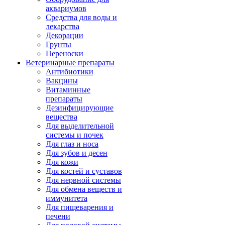
аквариумов
Средства для воды и
лекарства
Декорации
Грунты
Переноски
Ветеринарные препараты
Антибиотики
Вакцины
Витаминные
препараты
Дезинфицирующие
вещества
Для выделительной
системы и почек
Для глаз и носа
Для зубов и десен
Для кожи
Для костей и суставов
Для нервной системы
Для обмена веществ и
иммунитета
Для пищеварения и
печени