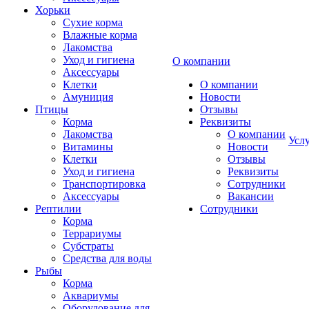
Хорьки
Сухие корма
Влажные корма
Лакомства
Уход и гигиена
О компании
Аксессуары
Клетки
О компании
Амуниция
Новости
Птицы
Отзывы
Корма
Реквизиты
Лакомства
О компании
Усл
Витамины
Новости
Клетки
Отзывы
Уход и гигиена
Реквизиты
Транспортировка
Сотрудники
Аксессуары
Вакансии
Рептилии
Сотрудники
Корма
Террариумы
Субстраты
Средства для воды
Рыбы
Корма
Аквариумы
Оборудование для