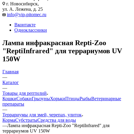
г. Новосибирск,
ул. А. Лежена, д. 25
info@vip-pitomec.ru
Вконтакте
Одноклассники
Лампа инфракрасная Repti-Zoo
"ReptiInfrared" для террариумов UV
150W
Главная
—
Каталог
—
Товары для рептилий
Кошки
Собаки
Грызуны
Хорьки
Птицы
Рыбы
Ветеринарные
препараты
—
Террариумы для змей, черепах, улиток
Корма
Субстраты
Средства для воды
—
Лампа инфракрасная Repti-Zoo "ReptiInfrared" для
террариумов UV 150W