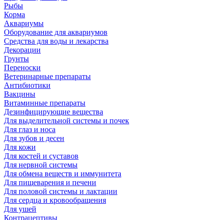
Рыбы
Корма
Аквариумы
Оборудование для аквариумов
Средства для воды и лекарства
Декорации
Грунты
Переноски
Ветеринарные препараты
Антибиотики
Вакцины
Витаминные препараты
Дезинфицирующие вещества
Для выделительной системы и почек
Для глаз и носа
Для зубов и десен
Для кожи
Для костей и суставов
Для нервной системы
Для обмена веществ и иммунитета
Для пищеварения и печени
Для половой системы и лактации
Для сердца и кровообращения
Для ушей
Контрацептивы