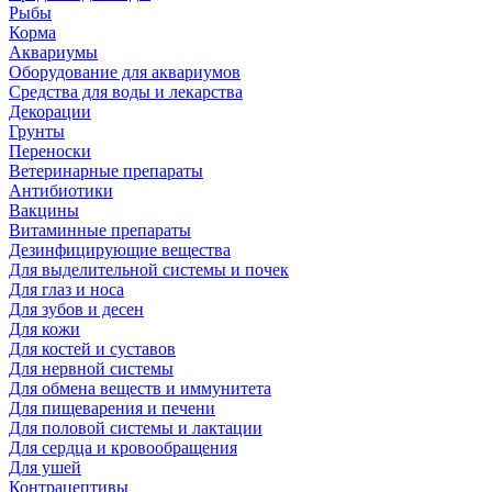
Рыбы
Корма
Аквариумы
Оборудование для аквариумов
Средства для воды и лекарства
Декорации
Грунты
Переноски
Ветеринарные препараты
Антибиотики
Вакцины
Витаминные препараты
Дезинфицирующие вещества
Для выделительной системы и почек
Для глаз и носа
Для зубов и десен
Для кожи
Для костей и суставов
Для нервной системы
Для обмена веществ и иммунитета
Для пищеварения и печени
Для половой системы и лактации
Для сердца и кровообращения
Для ушей
Контрацептивы