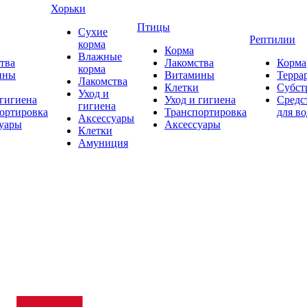
Хорьки
Птицы
Сухие
Рептилии
корма
Корма
Влажные
тва
Лакомства
Корма
корма
ины
Витамины
Терра
Лакомства
Клетки
Субст
Уход и
 гигиена
Уход и гигиена
Средс
гигиена
ортировка
Транспортировка
для в
Аксессуары
уары
Аксессуары
Клетки
Амуниция