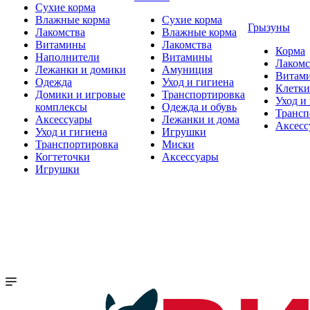
Сухие корма
Влажные корма
Сухие корма
Грызуны
Лакомства
Влажные корма
Витамины
Лакомства
Корма
Наполнители
Витамины
Лакомс
Лежанки и домики
Амуниция
Витам
Одежда
Уход и гигиена
Клетки
Домики и игровые
Транспортировка
Уход и
комплексы
Одежда и обувь
Трансп
Аксессуары
Лежанки и дома
Аксесс
Уход и гигиена
Игрушки
Транспортировка
Миски
Когтеточки
Аксессуары
Игрушки