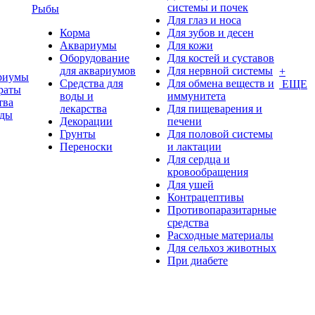
системы и почек
Рыбы
Для глаз и носа
Корма
Для зубов и десен
Аквариумы
Для кожи
Оборудование
Для костей и суставов
для аквариумов
Для нервной системы
+
риумы
Средства для
Для обмена веществ и
ЕЩЕ
раты
воды и
иммунитета
тва
лекарства
Для пищеварения и
оды
Декорации
печени
Грунты
Для половой системы
Переноски
и лактации
Для сердца и
кровообращения
Для ушей
Контрацептивы
Противопаразитарные
средства
Расходные материалы
Для сельхоз животных
При диабете