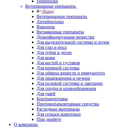
Переноски
Ветеринарные препараты
Назад
Ветеринарные препараты
Антибиотики
Вакцины
Витаминные препараты
Дезинфицирующие вещества
Для выделительной системы и почек
Для глаз и носа
Для зубов и десен
Для кожи
Для костей и суставов
Для нервной системы
Для обмена веществ и иммунитета
Для пищеварения и печени
Для половой системы и лактации
Для сердца и кровообращения
Для ушей
Контрацептивы
Противопаразитарные средства
Расходные материалы
Для сельхоз животных
При диабете
О компании