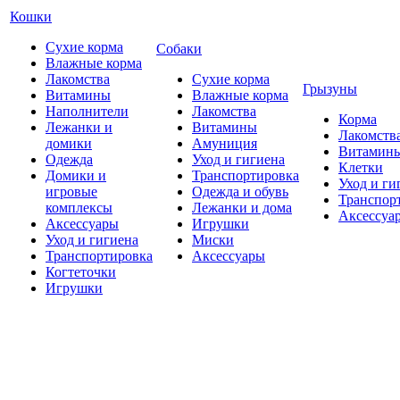
Кошки
Сухие корма
Собаки
Влажные корма
Лакомства
Сухие корма
Грызуны
Витамины
Влажные корма
Наполнители
Лакомства
Корма
Лежанки и
Витамины
Лакомств
домики
Амуниция
Витамин
Одежда
Уход и гигиена
Клетки
Домики и
Транспортировка
Уход и ги
игровые
Одежда и обувь
Транспор
комплексы
Лежанки и дома
Аксессуа
Аксессуары
Игрушки
Уход и гигиена
Миски
Транспортировка
Аксессуары
Когтеточки
Игрушки