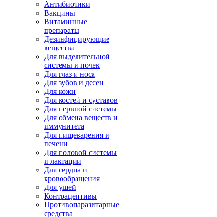
Антибиотики
Вакцины
Витаминные
препараты
Дезинфицирующие
вещества
Для выделительной
системы и почек
Для глаз и носа
Для зубов и десен
Для кожи
Для костей и суставов
Для нервной системы
Для обмена веществ и
иммунитета
Для пищеварения и
печени
Для половой системы
и лактации
Для сердца и
кровообращения
Для ушей
Контрацептивы
Противопаразитарные
средства