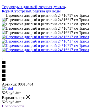
—
Террариумы для змей, черепах, улиток
Корма
Субстраты
Средства для воды
—
Переноска для рыб и рептилий 24*16*17 см Триол
Артикул:
00013484
525
руб.
/шт
Варианты цен
525
руб.
/шт
Подробности