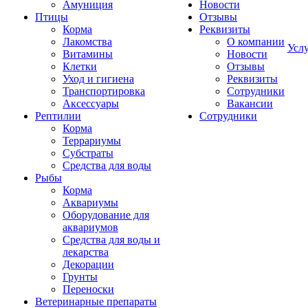
Амуниция
Новости
Птицы
Отзывы
Корма
Реквизиты
Лакомства
О компании
Усл
Витамины
Новости
Клетки
Отзывы
Уход и гигиена
Реквизиты
Транспортировка
Сотрудники
Аксессуары
Вакансии
Рептилии
Сотрудники
Корма
Террариумы
Субстраты
Средства для воды
Рыбы
Корма
Аквариумы
Оборудование для
аквариумов
Средства для воды и
лекарства
Декорации
Грунты
Переноски
Ветеринарные препараты