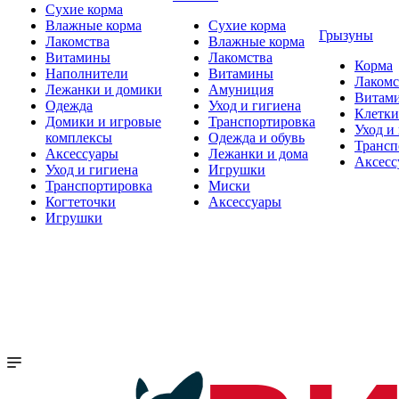
Сухие корма
Влажные корма
Сухие корма
Грызуны
Лакомства
Влажные корма
Витамины
Лакомства
Корма
Наполнители
Витамины
Лакомс
Лежанки и домики
Амуниция
Витам
Одежда
Уход и гигиена
Клетки
Домики и игровые
Транспортировка
Уход и
комплексы
Одежда и обувь
Трансп
Аксессуары
Лежанки и дома
Аксесс
Уход и гигиена
Игрушки
Транспортировка
Миски
Когтеточки
Аксессуары
Игрушки