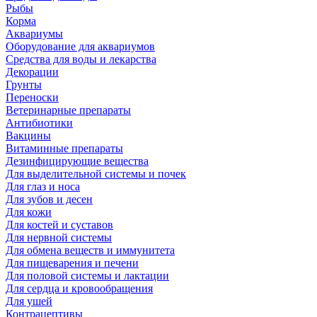
Рыбы
Корма
Аквариумы
Оборудование для аквариумов
Средства для воды и лекарства
Декорации
Грунты
Переноски
Ветеринарные препараты
Антибиотики
Вакцины
Витаминные препараты
Дезинфицирующие вещества
Для выделительной системы и почек
Для глаз и носа
Для зубов и десен
Для кожи
Для костей и суставов
Для нервной системы
Для обмена веществ и иммунитета
Для пищеварения и печени
Для половой системы и лактации
Для сердца и кровообращения
Для ушей
Контрацептивы