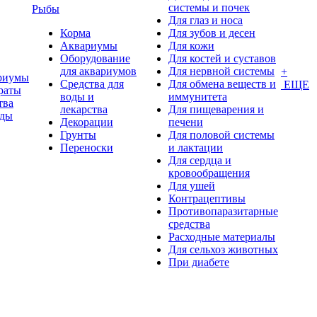
системы и почек
Рыбы
Для глаз и носа
Корма
Для зубов и десен
Аквариумы
Для кожи
Оборудование
Для костей и суставов
для аквариумов
Для нервной системы
+
риумы
Средства для
Для обмена веществ и
ЕЩЕ
раты
воды и
иммунитета
тва
лекарства
Для пищеварения и
оды
Декорации
печени
Грунты
Для половой системы
Переноски
и лактации
Для сердца и
кровообращения
Для ушей
Контрацептивы
Противопаразитарные
средства
Расходные материалы
Для сельхоз животных
При диабете