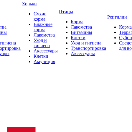
Хорьки
Птицы
Сухие
Рептилии
корма
Корма
Влажные
тва
Лакомства
Корма
корма
ины
Витамины
Терра
Лакомства
Клетки
Субст
Уход и
 гигиена
Уход и гигиена
Средс
гигиена
ортировка
Транспортировка
для в
Аксессуары
уары
Аксессуары
Клетки
Амуниция