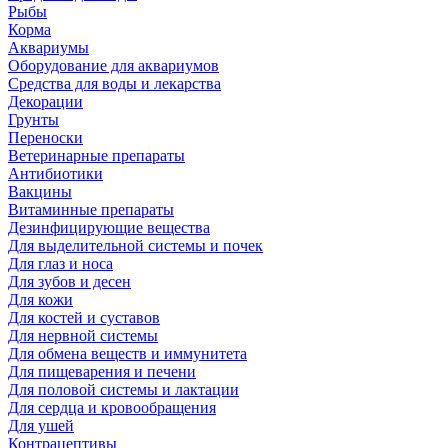
Рыбы
Корма
Аквариумы
Оборудование для аквариумов
Средства для воды и лекарства
Декорации
Грунты
Переноски
Ветеринарные препараты
Антибиотики
Вакцины
Витаминные препараты
Дезинфицирующие вещества
Для выделительной системы и почек
Для глаз и носа
Для зубов и десен
Для кожи
Для костей и суставов
Для нервной системы
Для обмена веществ и иммунитета
Для пищеварения и печени
Для половой системы и лактации
Для сердца и кровообращения
Для ушей
Контрацептивы