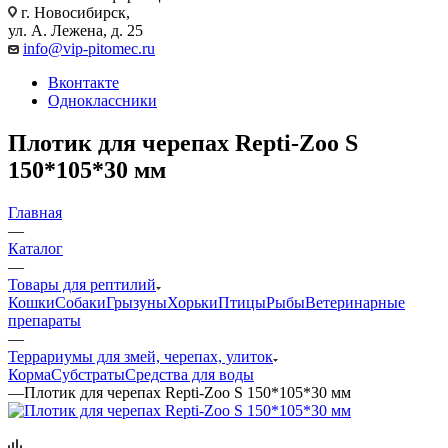
г. Новосибирск,
ул. А. Лежена, д. 25
info@vip-pitomec.ru
Вконтакте
Одноклассники
Плотик для черепах Repti-Zoo S
150*105*30 мм
Главная
—
Каталог
—
Товары для рептилий
Кошки
Собаки
Грызуны
Хорьки
Птицы
Рыбы
Ветеринарные
препараты
—
Террариумы для змей, черепах, улиток
Корма
Субстраты
Средства для воды
—
Плотик для черепах Repti-Zoo S 150*105*30 мм