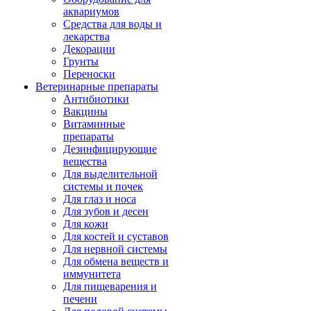
аквариумов
Средства для воды и
лекарства
Декорации
Грунты
Переноски
Ветеринарные препараты
Антибиотики
Вакцины
Витаминные
препараты
Дезинфицирующие
вещества
Для выделительной
системы и почек
Для глаз и носа
Для зубов и десен
Для кожи
Для костей и суставов
Для нервной системы
Для обмена веществ и
иммунитета
Для пищеварения и
печени