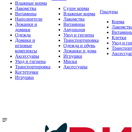
Влажные корма
Лакомства
Сухие корма
Грызуны
Витамины
Влажные корма
Наполнители
Лакомства
Корма
Лежанки и
Витамины
Лакомств
домики
Амуниция
Витамин
Одежда
Уход и гигиена
Клетки
Домики и
Транспортировка
Уход и ги
игровые
Одежда и обувь
Транспор
комплексы
Лежанки и дома
Аксессуа
Аксессуары
Игрушки
Уход и гигиена
Миски
Транспортировка
Аксессуары
Когтеточки
Игрушки