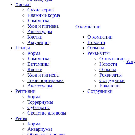
Хорьки
Сухие корма
Влажные корма
Лакомства
Уход и гигиена
О компании
Аксессуары
Клетки
О компании
Амуниция
Новости
Птицы
Отзывы
Корма
Реквизиты
Лакомства
О компании
Усл
Витамины
Новости
Клетки
Отзывы
Уход и гигиена
Реквизиты
Транспортировка
Сотрудники
Аксессуары
Вакансии
Рептилии
Сотрудники
Корма
Террариумы
Субстраты
Средства для воды
Рыбы
Корма
Аквариумы
Оборудование для