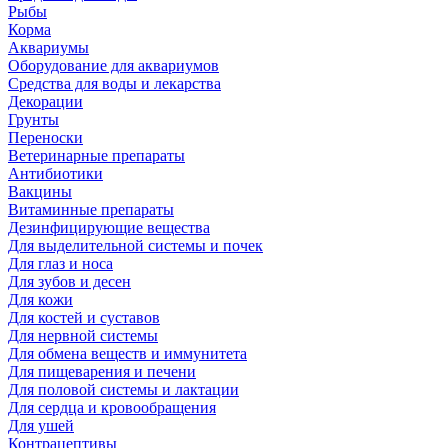
Рыбы
Корма
Аквариумы
Оборудование для аквариумов
Средства для воды и лекарства
Декорации
Грунты
Переноски
Ветеринарные препараты
Антибиотики
Вакцины
Витаминные препараты
Дезинфицирующие вещества
Для выделительной системы и почек
Для глаз и носа
Для зубов и десен
Для кожи
Для костей и суставов
Для нервной системы
Для обмена веществ и иммунитета
Для пищеварения и печени
Для половой системы и лактации
Для сердца и кровообращения
Для ушей
Контрацептивы