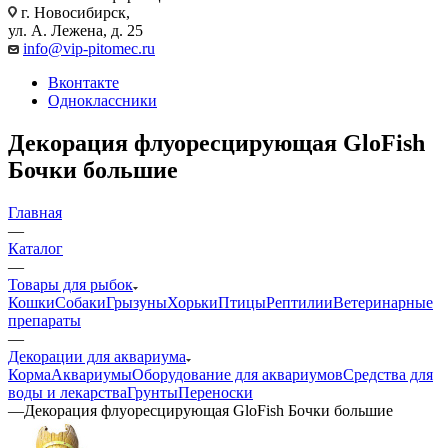
г. Новосибирск,
ул. А. Лежена, д. 25
info@vip-pitomec.ru
Вконтакте
Одноклассники
Декорация флуоресцирующая GloFish
Бочки большие
Главная
—
Каталог
—
Товары для рыбок
Кошки
Собаки
Грызуны
Хорьки
Птицы
Рептилии
Ветеринарные
препараты
—
Декорации для аквариума
Корма
Аквариумы
Оборудование для аквариумов
Средства для
воды и лекарства
Грунты
Переноски
—
Декорация флуоресцирующая GloFish Бочки большие