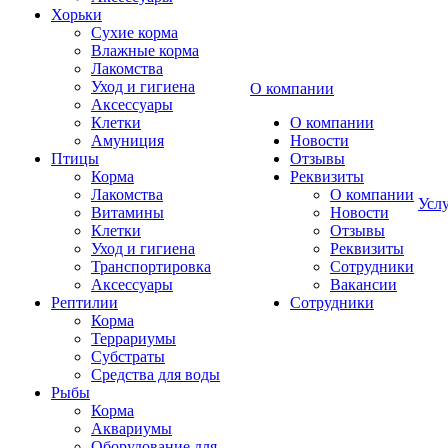
Хорьки
Сухие корма
Влажные корма
Лакомства
Уход и гигиена
О компании
Аксессуары
Клетки
О компании
Амуниция
Новости
Птицы
Отзывы
Корма
Реквизиты
Лакомства
О компании
Усл
Витамины
Новости
Клетки
Отзывы
Уход и гигиена
Реквизиты
Транспортировка
Сотрудники
Аксессуары
Вакансии
Рептилии
Сотрудники
Корма
Террариумы
Субстраты
Средства для воды
Рыбы
Корма
Аквариумы
Оборудование для