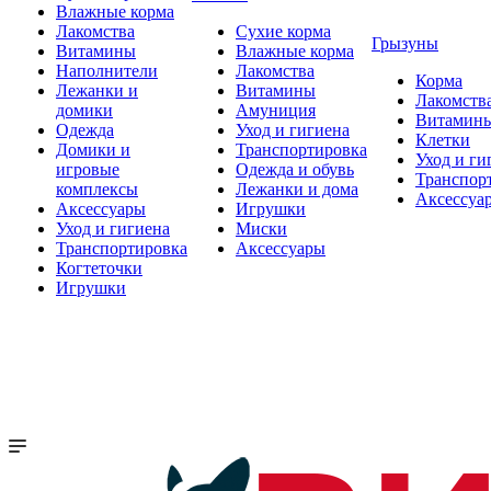
Влажные корма
Лакомства
Сухие корма
Грызуны
Витамины
Влажные корма
Наполнители
Лакомства
Корма
Лежанки и
Витамины
Лакомств
домики
Амуниция
Витамин
Одежда
Уход и гигиена
Клетки
Домики и
Транспортировка
Уход и ги
игровые
Одежда и обувь
Транспор
комплексы
Лежанки и дома
Аксессуа
Аксессуары
Игрушки
Уход и гигиена
Миски
Транспортировка
Аксессуары
Когтеточки
Игрушки