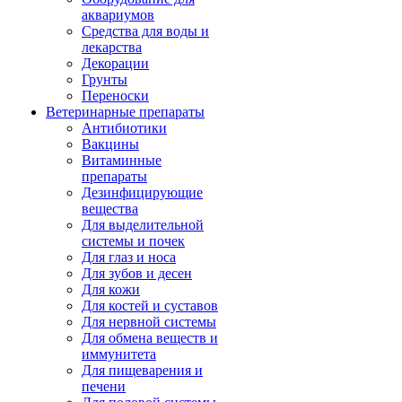
аквариумов
Средства для воды и
лекарства
Декорации
Грунты
Переноски
Ветеринарные препараты
Антибиотики
Вакцины
Витаминные
препараты
Дезинфицирующие
вещества
Для выделительной
системы и почек
Для глаз и носа
Для зубов и десен
Для кожи
Для костей и суставов
Для нервной системы
Для обмена веществ и
иммунитета
Для пищеварения и
печени