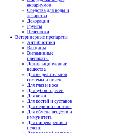
аквариумов
Средства для воды и
лекарства
Декорации
Грунты
Переноски
Ветеринарные препараты
Антибиотики
Вакцины
Витаминные
препараты
Дезинфицирующие
вещества
Для выделительной
системы и почек
Для глаз и носа
Для зубов и десен
Для кожи
Для костей и суставов
Для нервной системы
Для обмена веществ и
иммунитета
Для пищеварения и
печени