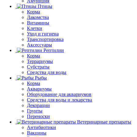
Амуниция
Птицы
Корма
Лакомства
Витамины
Клетки
Уход и гигиена
Транспортировка
Аксессуары
Рептилии
Корма
Террариумы
Субстраты
Средства для воды
Рыбы
Корма
Аквариумы
Оборудование для аквариумов
Средства для воды и лекарства
Декорации
Грунты
Переноски
Ветеринарные препараты
Антибиотики
Вакцины