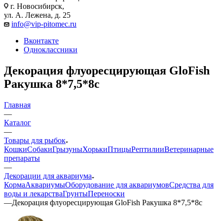
г. Новосибирск,
ул. А. Лежена, д. 25
info@vip-pitomec.ru
Вконтакте
Одноклассники
Декорация флуоресцирующая GloFish
Ракушка 8*7,5*8с
Главная
—
Каталог
—
Товары для рыбок
Кошки
Собаки
Грызуны
Хорьки
Птицы
Рептилии
Ветеринарные
препараты
—
Декорации для аквариума
Корма
Аквариумы
Оборудование для аквариумов
Средства для
воды и лекарства
Грунты
Переноски
—
Декорация флуоресцирующая GloFish Ракушка 8*7,5*8с