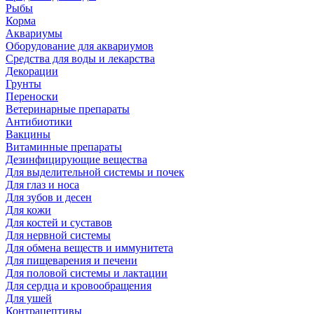
Рыбы
Корма
Аквариумы
Оборудование для аквариумов
Средства для воды и лекарства
Декорации
Грунты
Переноски
Ветеринарные препараты
Антибиотики
Вакцины
Витаминные препараты
Дезинфицирующие вещества
Для выделительной системы и почек
Для глаз и носа
Для зубов и десен
Для кожи
Для костей и суставов
Для нервной системы
Для обмена веществ и иммунитета
Для пищеварения и печени
Для половой системы и лактации
Для сердца и кровообращения
Для ушей
Контрацептивы