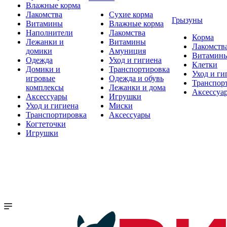
Влажные корма
Лакомства
Сухие корма
Грызуны
Витамины
Влажные корма
Наполнители
Лакомства
Корма
Лежанки и
Витамины
Лакомств
домики
Амуниция
Витамин
Одежда
Уход и гигиена
Клетки
Домики и
Транспортировка
Уход и ги
игровые
Одежда и обувь
Транспор
комплексы
Лежанки и дома
Аксессуа
Аксессуары
Игрушки
Уход и гигиена
Миски
Транспортировка
Аксессуары
Когтеточки
Игрушки