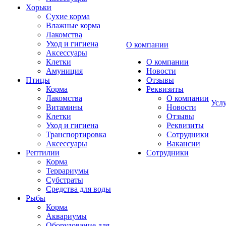
Хорьки
Сухие корма
Влажные корма
Лакомства
Уход и гигиена
О компании
Аксессуары
Клетки
О компании
Амуниция
Новости
Птицы
Отзывы
Корма
Реквизиты
Лакомства
О компании
Усл
Витамины
Новости
Клетки
Отзывы
Уход и гигиена
Реквизиты
Транспортировка
Сотрудники
Аксессуары
Вакансии
Рептилии
Сотрудники
Корма
Террариумы
Субстраты
Средства для воды
Рыбы
Корма
Аквариумы
Оборудование для