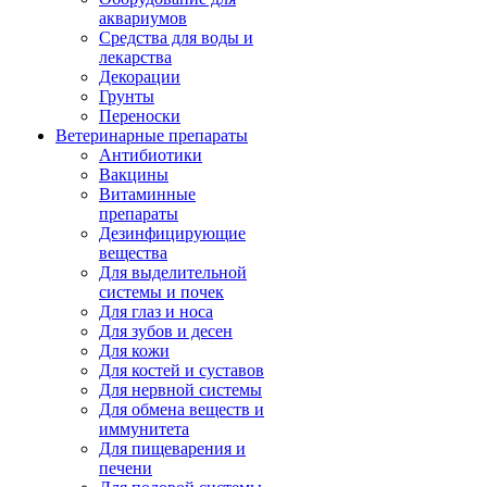
аквариумов
Средства для воды и
лекарства
Декорации
Грунты
Переноски
Ветеринарные препараты
Антибиотики
Вакцины
Витаминные
препараты
Дезинфицирующие
вещества
Для выделительной
системы и почек
Для глаз и носа
Для зубов и десен
Для кожи
Для костей и суставов
Для нервной системы
Для обмена веществ и
иммунитета
Для пищеварения и
печени