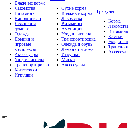
Влажные корма
Лакомства
Сухие корма
Грызуны
Витамины
Влажные корма
Наполнители
Лакомства
Корма
Лежанки и
Витамины
Лакомств
домики
Амуниция
Витамин
Одежда
Уход и гигиена
Клетки
Домики и
Транспортировка
Уход и ги
игровые
Одежда и обувь
Транспор
комплексы
Лежанки и дома
Аксессуа
Аксессуары
Игрушки
Уход и гигиена
Миски
Транспортировка
Аксессуары
Когтеточки
Игрушки