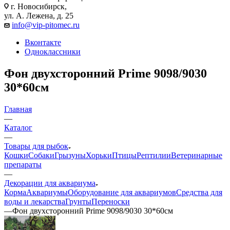
г. Новосибирск,
ул. А. Лежена, д. 25
info@vip-pitomec.ru
Вконтакте
Одноклассники
Фон двухсторонний Prime 9098/9030
30*60см
Главная
—
Каталог
—
Товары для рыбок
Кошки
Собаки
Грызуны
Хорьки
Птицы
Рептилии
Ветеринарные
препараты
—
Декорации для аквариума
Корма
Аквариумы
Оборудование для аквариумов
Средства для
воды и лекарства
Грунты
Переноски
—
Фон двухсторонний Prime 9098/9030 30*60см