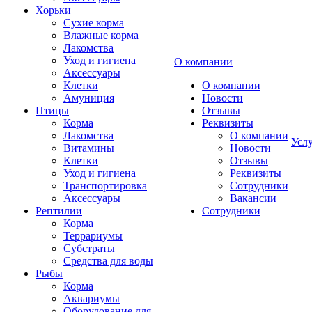
Хорьки
Сухие корма
Влажные корма
Лакомства
Уход и гигиена
О компании
Аксессуары
Клетки
О компании
Амуниция
Новости
Птицы
Отзывы
Корма
Реквизиты
Лакомства
О компании
Усл
Витамины
Новости
Клетки
Отзывы
Уход и гигиена
Реквизиты
Транспортировка
Сотрудники
Аксессуары
Вакансии
Рептилии
Сотрудники
Корма
Террариумы
Субстраты
Средства для воды
Рыбы
Корма
Аквариумы
Оборудование для