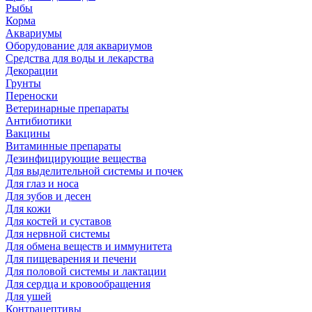
Рыбы
Корма
Аквариумы
Оборудование для аквариумов
Средства для воды и лекарства
Декорации
Грунты
Переноски
Ветеринарные препараты
Антибиотики
Вакцины
Витаминные препараты
Дезинфицирующие вещества
Для выделительной системы и почек
Для глаз и носа
Для зубов и десен
Для кожи
Для костей и суставов
Для нервной системы
Для обмена веществ и иммунитета
Для пищеварения и печени
Для половой системы и лактации
Для сердца и кровообращения
Для ушей
Контрацептивы