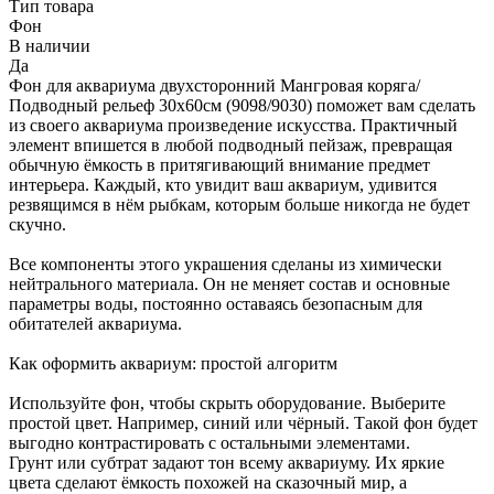
Тип товара
Фон
В наличии
Да
Фон для аквариума двухсторонний Мангровая коряга/
Подводный рельеф 30х60см (9098/9030) поможет вам сделать
из своего аквариума произведение искусства. Практичный
элемент впишется в любой подводный пейзаж, превращая
обычную ёмкость в притягивающий внимание предмет
интерьера. Каждый, кто увидит ваш аквариум, удивится
резвящимся в нём рыбкам, которым больше никогда не будет
скучно.
Все компоненты этого украшения сделаны из химически
нейтрального материала. Он не меняет состав и основные
параметры воды, постоянно оставаясь безопасным для
обитателей аквариума.
Как оформить аквариум: простой алгоритм
Используйте фон, чтобы скрыть оборудование. Выберите
простой цвет. Например, синий или чёрный. Такой фон будет
выгодно контрастировать с остальными элементами.
Грунт или субтрат задают тон всему аквариуму. Их яркие
цвета сделают ёмкость похожей на сказочный мир, а