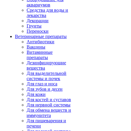
аквариумов
Средства для воды и
лекарства
Декорации
Грунты
Переноски
Ветеринарные препараты
Антибиотики
Вакцины
Витаминные
препараты
Дезинфицирующие
вещества
Для выделительной
системы и почек
Для глаз и носа
Для зубов и десен
Для кожи
Для костей и суставов
Для нервной системы
Для обмена веществ и
иммунитета
Для пищеварения и
печени