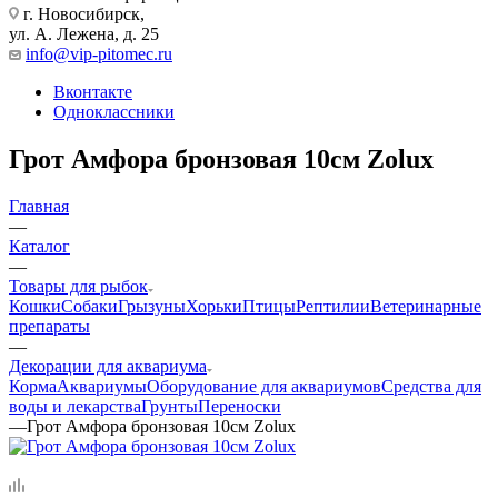
г. Новосибирск,
ул. А. Лежена, д. 25
info@vip-pitomec.ru
Вконтакте
Одноклассники
Грот Амфора бронзовая 10см Zolux
Главная
—
Каталог
—
Товары для рыбок
Кошки
Собаки
Грызуны
Хорьки
Птицы
Рептилии
Ветеринарные
препараты
—
Декорации для аквариума
Корма
Аквариумы
Оборудование для аквариумов
Средства для
воды и лекарства
Грунты
Переноски
—
Грот Амфора бронзовая 10см Zolux