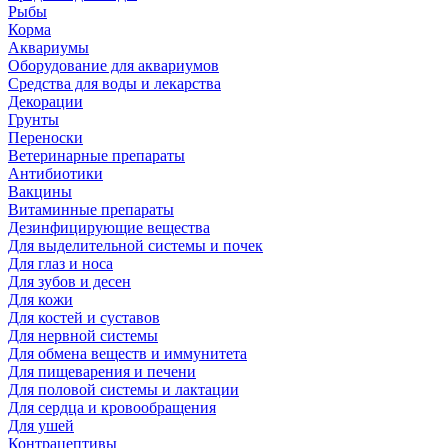
Рыбы
Корма
Аквариумы
Оборудование для аквариумов
Средства для воды и лекарства
Декорации
Грунты
Переноски
Ветеринарные препараты
Антибиотики
Вакцины
Витаминные препараты
Дезинфицирующие вещества
Для выделительной системы и почек
Для глаз и носа
Для зубов и десен
Для кожи
Для костей и суставов
Для нервной системы
Для обмена веществ и иммунитета
Для пищеварения и печени
Для половой системы и лактации
Для сердца и кровообращения
Для ушей
Контрацептивы