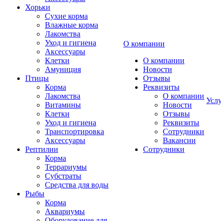
Хорьки
Сухие корма
Влажные корма
Лакомства
Уход и гигиена
О компании
Аксессуары
Клетки
О компании
Амуниция
Новости
Птицы
Отзывы
Корма
Реквизиты
Лакомства
О компании
Усл
Витамины
Новости
Клетки
Отзывы
Уход и гигиена
Реквизиты
Транспортировка
Сотрудники
Аксессуары
Вакансии
Рептилии
Сотрудники
Корма
Террариумы
Субстраты
Средства для воды
Рыбы
Корма
Аквариумы
Оборудование для