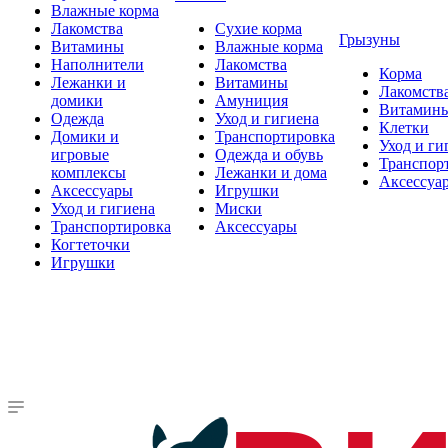
Влажные корма
Лакомства
Сухие корма
Грызуны
Витамины
Влажные корма
Наполнители
Лакомства
Корма
Лежанки и
Витамины
Лакомств
домики
Амуниция
Витамин
Одежда
Уход и гигиена
Клетки
Домики и
Транспортировка
Уход и ги
игровые
Одежда и обувь
Транспор
комплексы
Лежанки и дома
Аксессуа
Аксессуары
Игрушки
Уход и гигиена
Миски
Транспортировка
Аксессуары
Когтеточки
Игрушки